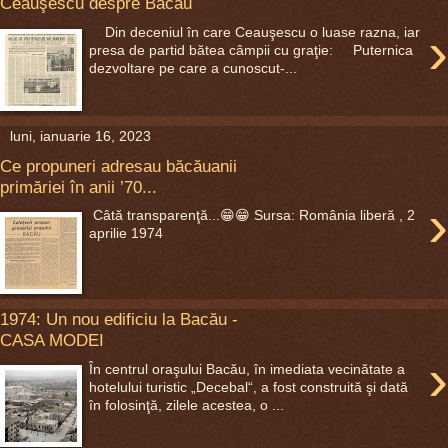
Ceauşescu despre Bacău
›
Din deceniul în care Ceauşescu o luase razna, iar
presa de partid bătea câmpii cu graţie: Puternica
dezvoltare pe care a cunoscut-...
luni, ianuarie 16, 2023
Ce propuneri adresau băcăuanii
primăriei în anii ’70...
›
Câtă transparenţă...😁😁 Sursa: România liberă , 2
aprilie 1974
1974: Un nou edificiu la Bacău -
CASA MODEI
›
În centrul oraşului Bacău, în imediata vecinătate a
hotelului turistic „Decebal“, a fost construită şi dată
în folosinţă, zilele acestea, o ...