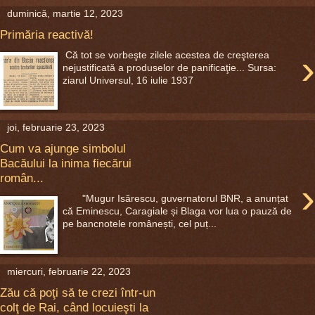
duminică, martie 12, 2023
Primăria reactivă!
›
Că tot se vorbeşte zilele acestea de creşterea
nejustificată a produselor de panificaţie... Sursa:
ziarul Universul, 16 iulie 1937
joi, februarie 23, 2023
Cum va ajunge simbolul
Bacăului la inima fiecărui
român...
›
"Mugur Isărescu, guvernatorul BNR, a anunțat
că Eminescu, Caragiale și Blaga vor lua o pauză de
pe bancnotele românești, cel puț...
miercuri, februarie 22, 2023
Zău că poţi să te crezi într-un
colţ de Rai, când locuieşti la