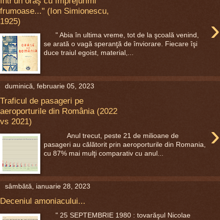
într'un oraş cu împrejurimi
frumoase..." (Ion Simionescu,
›
1925)
" Abia în ultima vreme, tot de la şcoală venind,
se arată o vagă speranţă de înviorare. Fiecare îşi
duce traiul egoist, material,...
duminică, februarie 05, 2023
Traficul de pasageri pe
aeroporturile din România (2022
vs 2021)
›
Anul trecut, peste 21 de milioane de
pasageri au călătorit prin aeroporturile din Romania,
cu 87% mai mulţi comparativ cu anul...
sâmbătă, ianuarie 28, 2023
Deceniul amoniacului...
" 25 SEPTEMBRIE 1980 : tovarăşul Nicolae