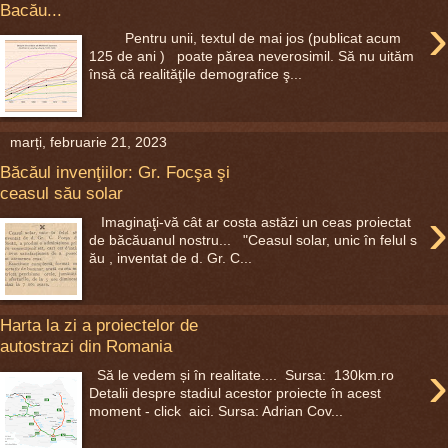
Bacău...
›
Pentru unii, textul de mai jos (publicat acum
125 de ani ) poate părea neverosimil. Să nu uităm
însă că realităţile demografice ş...
marți, februarie 21, 2023
Băcăul invenţiilor: Gr. Focşa şi
ceasul său solar
›
Imaginaţi-vă cât ar costa astăzi un ceas proiectat
de băcăuanul nostru... "Ceasul solar, unic în felul s
ău , inventat de d. Gr. C...
Harta la zi a proiectelor de
autostrazi din Romania
›
Să le vedem și în realitate.... Sursa: 130km.ro
Detalii despre stadiul acestor proiecte în acest
moment - click aici. Sursa: Adrian Cov...