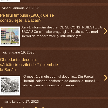
vineri, ianuarie 20, 2023
Pe firul timpului (1960): Ce se
construieşte la Bacău?
›
Azi vă informăm despre: CE SE CONSTRUIEŞTE LA
BACĂU Ca şi în alte oraşe, şi la Bacău se fac mari
lucrări de modernizare şi înfrumuseţare...
joi, ianuarie 19, 2023
Obsedantul deceniu:
sărbătorirea zilei de 7 noiembrie
la Bacău...
›
O mostră din obsedantul deceniu... Din Parcul
Libertăţii coloane nesfârşite de oameni ai muncii —
petrolişti, mineri, constructori — se...
marți, ianuarie 17, 2023