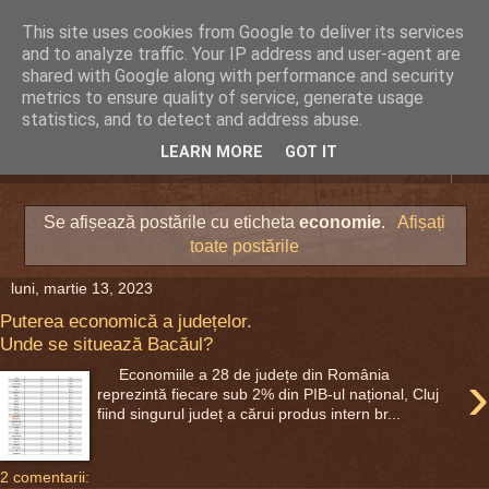
This site uses cookies from Google to deliver its services
DEFERLĂRI
and to analyze traffic. Your IP address and user-agent are
shared with Google along with performance and security
metrics to ensure quality of service, generate usage
Despre şi pentru Bacău. Totul la obiect.
statistics, and to detect and address abuse.
LEARN MORE
GOT IT
▼
Se afișează postările cu eticheta
economie
.
Afișați
toate postările
luni, martie 13, 2023
Puterea economică a județelor.
Unde se situează Bacăul?
›
Economiile a 28 de județe din România
reprezintă fiecare sub 2% din PIB-ul național, Cluj
fiind singurul județ a cărui produs intern br...
2 comentarii: