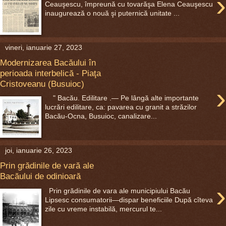
›
Ceauşescu, împreună cu tovarăşa Elena Ceauşescu
inaugurează o nouă şi puternică unitate ...
vineri, ianuarie 27, 2023
Modernizarea Bacăului în
perioada interbelică - Piaţa
Cristoveanu (Busuioc)
›
" Bacău. Edilitare .— Pe lângă alte importante
lucrări edilitare, ca: pavarea cu granit a străzilor
Bacău-Ocna, Busuioc, canalizare...
joi, ianuarie 26, 2023
Prin grădinile de vară ale
Bacăului de odinioară
›
Prin grădinile de vara ale municipiului Bacău
Lipsesc consumatorii—dispar beneficiile După cîteva
zile cu vreme instabilă, mercurul te...