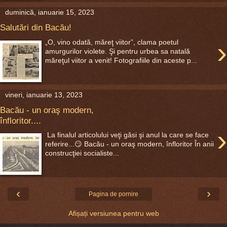
duminică, ianuarie 15, 2023
Salutări din Bacău!
›
„O, vino odată, măreţ viitor”, clama poetul
amurgurilor violete. Şi pentru urbea sa natală
măreţul viitor a venit! Fotografiile din aceste p...
vineri, ianuarie 13, 2023
Bacău - un oraş modern,
înfloritor....
›
La finalul articolului veţi găsi şi anul la care se face
referire...😏 Bacău - un oraş modern, înfloritor În anii
construcţiei socialiste...
‹
›
Pagina de pornire
Afișați versiunea pentru web