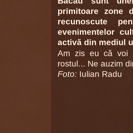
Bacău sunt unel
primitoare zone d
recunoscute pent
evenimentelor cul
activă din mediul u
Am zis eu că voi 
rostul... Ne auzim di
Foto:
Iulian Radu