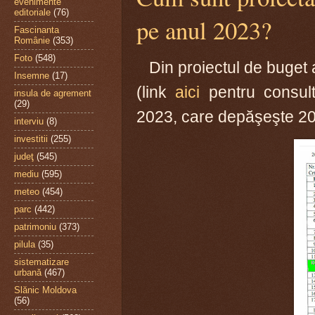
evenimente
editoriale
(76)
pe anul 2023?
Fascinanta
Românie
(353)
Foto
(548)
Din proiectul de buget 
Insemne
(17)
(link
aici
pentru consul
insula de agrement
(29)
2023, care depăşeşte 20
interviu
(8)
investitii
(255)
judeţ
(545)
mediu
(595)
meteo
(454)
parc
(442)
patrimoniu
(373)
pilula
(35)
sistematizare
urbană
(467)
Slănic Moldova
(56)