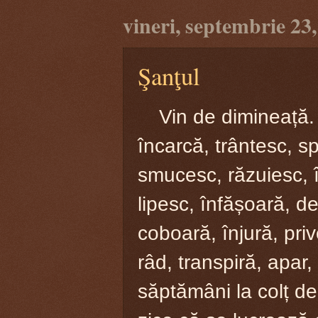
vineri, septembrie 23
Şanţul
Vin de dimineață.
încarcă, trântesc, sp
smucesc, răzuiesc,
lipesc, înfășoară, de
coboară, înjură, pri
râd, transpiră, apar,
săptămâni la colț de 