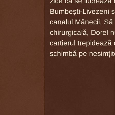
zice că se lucrează 
Bumbești-Livezeni s
canalul Mânecii. Să 
chirurgicală, Dorel 
cartierul trepidează
schimbă pe nesimțite