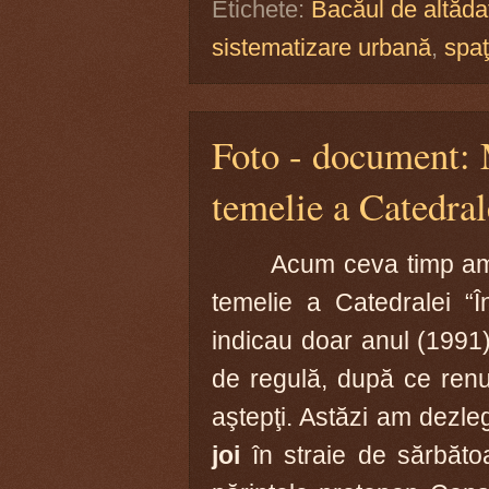
Etichete:
Bacăul de altăda
sistematizare urbană
,
spaţ
Foto - document: M
temelie a Catedra
Acum ceva timp am c
temelie a Catedralei “
indicau doar anul (1991
de regulă, după ce renun
aştepţi. Astăzi am dezleg
joi
în straie de sărbăto