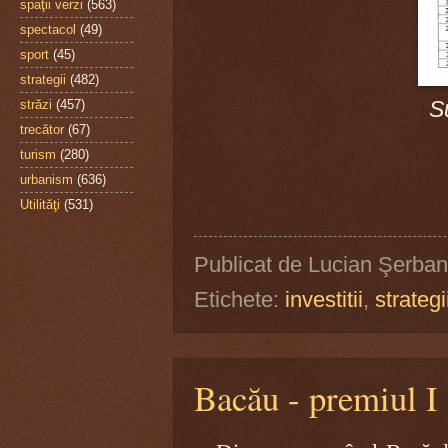
spaţii verzi
(563)
spectacol
(49)
sport
(45)
strategii
(482)
S
străzi
(457)
trecător
(67)
turism
(280)
urbanism
(636)
Utilităţi
(531)
Publicat de
Lucian Şerban
Etichete:
investitii
,
strategi
Bacău - premiul I l