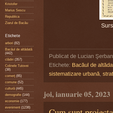
Kristofer
Marius Sescu
Republica
Ziarul de Bacău
Sur
Etichete
arbori
(82)
Bacăul de altădată
(442)
Publicat de
Lucian Şerban
clădiri
(357)
Etichete:
Bacăul de altăda
Colinele Tutovei
(38)
sistematizare urbană
,
stra
comerţ
(85)
comune
(52)
cultură
(445)
joi, ianuarie 05, 2023
demografie
(144)
economie
(177)
eveniment
(1238)
Cum sunt proiectat