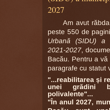
2027
Am avut răbda
peste 550 de pagin
Urbană (SIDU) a m
2021-2027
, documen
Bacău. Pentru a vă s
paragrafe cu statut 
"...reabilitarea și 
unei grădini b
polivalente"...
"În anul 2027, mun