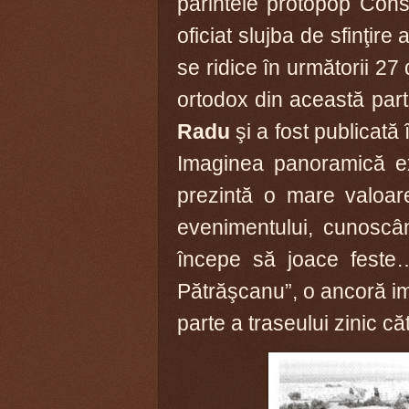
părintele protopop Cons
oficiat slujba de sfinţir
se ridice în următorii 27
ortodox din
această part
Radu
şi a fost publicat
Imaginea panoramică ex
prezintă o mare valoar
evenimentului, cunoscâ
începe să joace feste…P
Pătrăşcanu”, o ancoră i
parte a traseului zinic căt