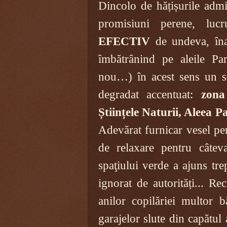
Dincolo de hățișurile admin
promisiuni perene, lucr
EFECTIV
de undeva, îna
îmbătrânind pe aleile Pa
nou…) în acest sens un s
degradat accentuat:
zona
Științele Naturii, Aleea P
Adevărat furnicar vesel pent
de relaxare pentru câteva
spaţiului verde a ajuns trep
ignorat de autorități... Re
anilor copilăriei multor 
garajelor slute din capătul