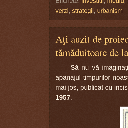
Etichete:
investitii
,
mediu
,
verzi
,
strategii
,
urbanism
Aţi auzit de proie
tămăduitoare de l
Să nu vă imaginaţi
apanajul timpurilor noast
mai jos, publicat cu inci
1957
.