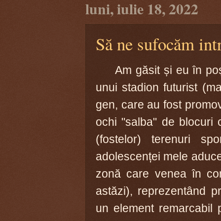
luni, iulie 18, 2022
Să ne sufocăm int
Am găsit și eu în p
unui stadion futurist (m
gen, care au fost promova
ochi "salba" de blocuri 
(fostelor) terenuri sp
adolescenței mele aducea 
zonă care venea în cont
astăzi), reprezentând pr
un element remarcabil p