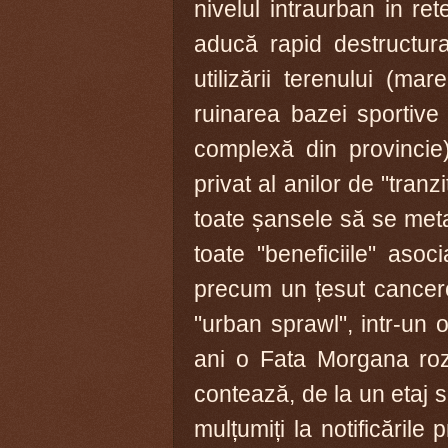
nivelul intraurban in r
aducă rapid destructur
utilizării terenului (mar
ruinarea bazei sportive
complexă din provincie).
privat al anilor de "tran
toate șansele să se metam
toate "beneficiile" asoc
precum un țesut cancer
"urban sprawl", intr-un
ani o Fata Morgana roz
contează, de la un etaj 
mulțumiți la notificările