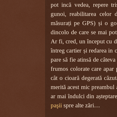
pot incă vedea, repere tris
gunoi, reabilitarea celo
măsurați pe GPS) și o gos
dincolo de care se mai pot 
Ar fi, cred, un început cu d
întreg cartier și redarea in 
pare să fie atinsă de câtev
frumos colorate care apar p
cât o cioară degerată căzu
merită acest mic preambul a
ar mai îndulci din aștepta
paşii
spre alte zări…