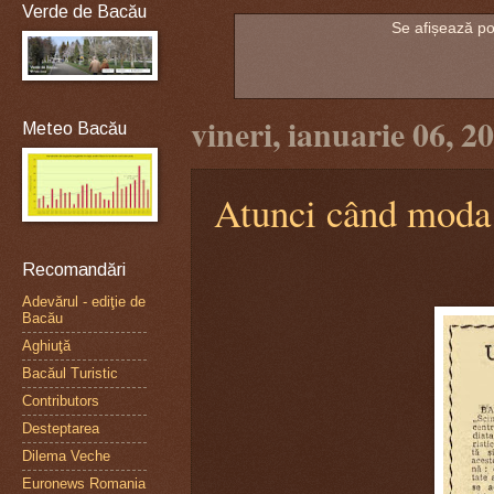
Verde de Bacău
Se afișează po
vineri, ianuarie 06, 2
Meteo Bacău
Atunci când moda î
Recomandări
Adevărul - ediţie de
Bacău
Aghiuţă
Bacăul Turistic
Contributors
Desteptarea
Dilema Veche
Euronews Romania