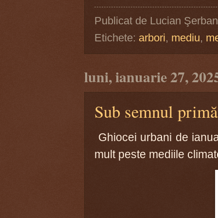
Publicat de
Lucian Şerban
Etichete:
arbori
,
mediu
,
me
luni, ianuarie 27, 202
Sub semnul primăv
Ghiocei urbani de ianuar
mult peste mediile climat