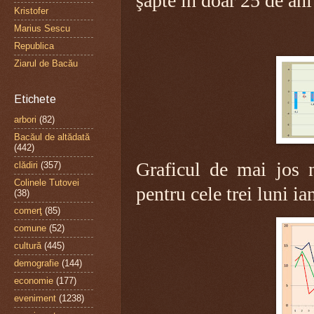
şapte în doar 25 de an
Kristofer
Marius Sescu
Republica
Ziarul de Bacău
Etichete
arbori
(82)
Bacăul de altădată
(442)
Graficul de mai jos 
clădiri
(357)
Colinele Tutovei
pentru cele trei luni ia
(38)
comerţ
(85)
comune
(52)
cultură
(445)
demografie
(144)
economie
(177)
eveniment
(1238)