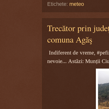
Etichete:
meteo
Trecător prin jud
comuna Agăş
Indiferent de vreme, #pefiru
nevoie...
Astăzi: Munții Ci