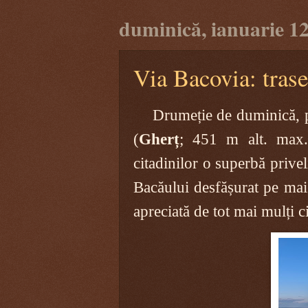
duminică, ianuarie 12
Via Bacovia: trase
Drumeție de duminică, p
(
Gherț
; 451 m alt. max.
citadinilor o superbă privel
Bacăului desfășurat pe ma
apreciată de tot mai mulți c