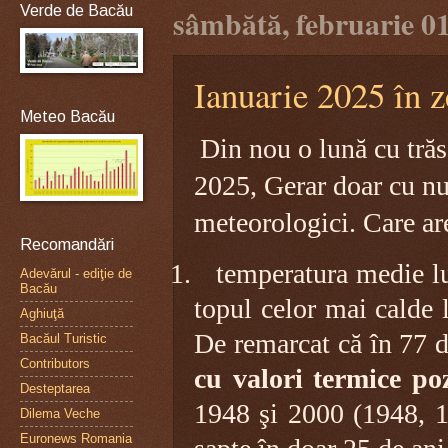
Verde de Bacău
sâmbătă, februarie 01
Ianuarie 2025 în z
Meteo Bacău
Din nou o lună cu trăsă
2025, Gerar doar cu nu
meteorologici. Care are 
Recomandări
1.
temperatura medie l
Adevărul - ediţie de
Bacău
topul celor mai calde 
Aghiuţă
De remarcat că în 77 d
Bacăul Turistic
Contributors
cu valori termice poz
Desteptarea
1948 şi 2000 (1948, 1
Dilema Veche
Euronews Romania