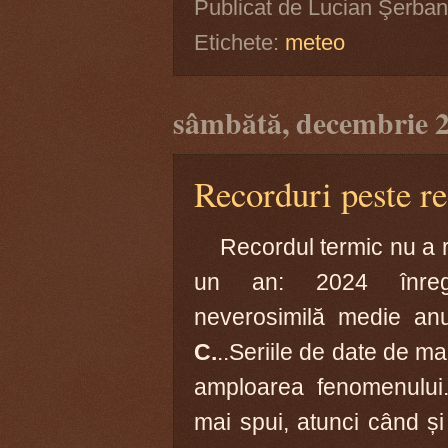
Publicat de
Lucian Şerban
Etichete:
meteo
sâmbătă, decembrie 2
Recorduri peste re
Recordul termic nu a r
un an: 2024 înreg
neverosimilă medie a
C.
..Seriile de date de ma
amploarea fenomenului
mai spui, atunci când și