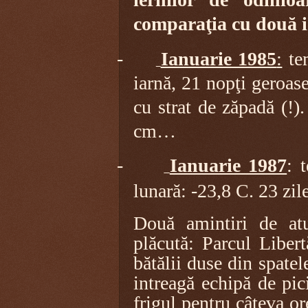
comparaţia cu două i
-
Ianuarie 1985
:
tem
iarnă, 21 nopţi geroas
cu strat de zăpadă (!)
cm…
-
Ianuarie 1987
: 
lunară: -23,8 C. 23 zile
Două amintiri de atu
plăcută: Parcul Libert
bătălii duse din spate
intreagă echipă de pic
frigul pentru câteva or