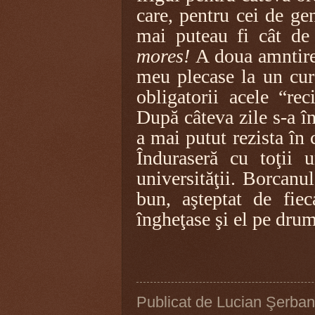
care, pentru cei de ge
mai puteau fi cât de
mores!
A doua amntire, 
meu plecase la un cur
obligatorii acele “rec
După câteva zile s-a î
a mai putut rezista în 
Înduraseră cu toţii u
universităţii. Borcan
bun, aşteptat de fiec
îngheţase şi el pe drum
Publicat de
Lucian Şerban