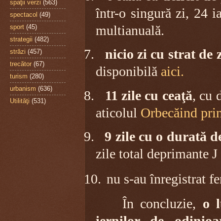
spaţii verzi
(563)
într-o singură zi, 24 
spectacol
(49)
multianuală.
sport
(45)
strategii
(482)
7.
nicio zi cu strat de
străzi
(457)
trecător
(67)
disponibilă
aici.
turism
(280)
urbanism
(636)
8.
11 zile cu ceaţă
, cu 
Utilităţi
(531)
aticolul
Orbecăind prin
9.
9 zile cu o durată d
zile total deprimante
J
10.
nu s-au înregistrat 
În concluzie,
o 
iernilor de odinioa