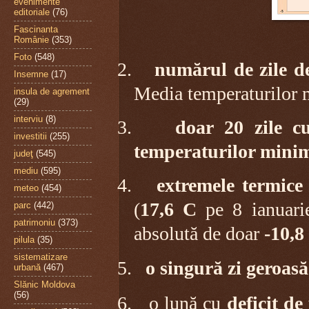
evenimente
editoriale
(76)
Fascinanta
Românie
(353)
Foto
(548)
2.
numărul de zile d
Insemne
(17)
Media temperaturilor 
insula de agrement
(29)
interviu
(8)
3.
doar 20 zile c
investitii
(255)
temperaturilor minime
judeţ
(545)
mediu
(595)
4.
extremele termic
meteo
(454)
(
17,6 C
pe 8 ianuari
parc
(442)
patrimoniu
(373)
absolută de doar
-10,8
pilula
(35)
sistematizare
5.
o singură zi geroasă
urbană
(467)
Slănic Moldova
(56)
6.
o lună cu
deficit de