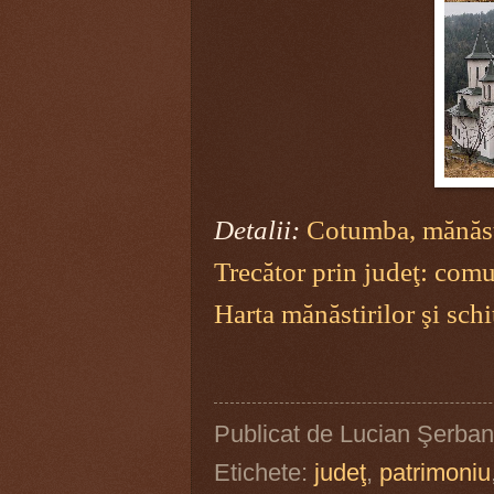
Detalii:
Cotumba, mănăsti
Trecător prin judeţ: com
Harta mănăstirilor şi sch
Publicat de
Lucian Şerban
Etichete:
judeţ
,
patrimoniu