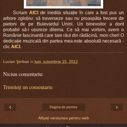
Scriam
AICI
de inedita situație în care a fost pus un
arbore zglobiu: să traverseze sau nu proaspăta trecere de
pietoni de pe Bulevardul Unirii. Un binevoitor a dorit
probabil să-i ușureze dilema. Ce să mai vorbim, avem o
Românie fascinantă care taie răul din rădăcină, mon cher! O
dedicație muzicală din partea mea este absolută necesară -
clic
AICI.
Lucian Şerban
la
luni, octombrie 15, 2012
Niciun comentariu:
Trimiteți un comentariu
‹
›
Pagina de pornire
Afișați versiunea pentru web