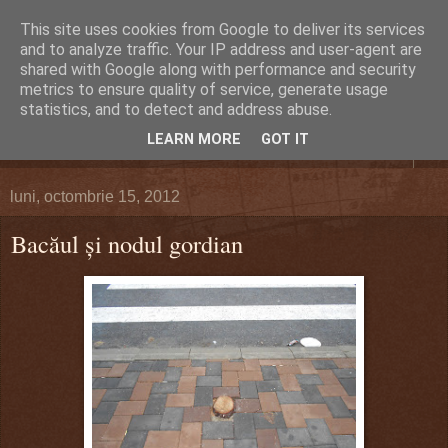
This site uses cookies from Google to deliver its services
DEFERLĂRI
and to analyze traffic. Your IP address and user-agent are
shared with Google along with performance and security
metrics to ensure quality of service, generate usage
Despre şi pentru Bacău. Totul la obiect.
statistics, and to detect and address abuse.
LEARN MORE
GOT IT
▼
luni, octombrie 15, 2012
Bacăul și nodul gordian