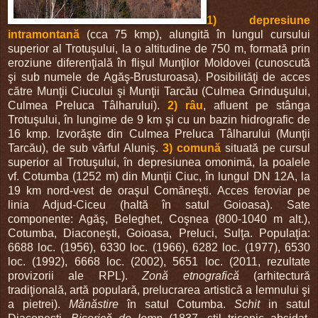
1) depresiune
intramontană
(cca 75 kmp), alungită în lungul cursului
superior al Trotuşului, la o altitudine de 750 m, formată prin
eroziune diferenţială în flişul Munţilor Moldovei (cunoscută
şi sub numele de Agăş-Brusturoasa). Posibilităţi de acces
către Munţii Ciucului şi Munţii Tarcău (Culmea Grinduşului,
Culmea Preluca Tâlharului).
2) râu
, afluent pe stânga
Trotuşului, în lungime de 9 km şi cu un bazin hidrografic de
16 kmp. Izvorăşte din Culmea Preluca Tâlharului (Munţii
Tarcău), de sub vârful Aluniş.
3) comună
situată pe cursul
superior al Trotuşului, în depresiunea omonimă, la poalele
vf. Cotumba (1252 m) din Munţii Ciuc, în lungul DN 12A, la
19 km nord-vest de oraşul Comăneşti.
Acces feroviar pe
linia Adjud-Ciceu (haltă în satul Goioasa). Sate
componente: Agăş, Beleghet, Coşnea (800-1040 m alt.),
Cotumba, Diaconeşti, Goioasa, Preluci, Sulţa. Populaţia:
6688 loc. (1956), 6330 loc. (1966), 6282 loc. (1977), 6530
loc. (1992), 6668 loc. (2002), 5651 loc. (2011, rezultate
provizorii ale RPL).
Zonă etnografică
(arhitectură
tradiţională, artă populară, prelucrarea artistică a lemnului şi
a pietrei).
Mănăstire
în satul Cotumba.
Schit
in satul