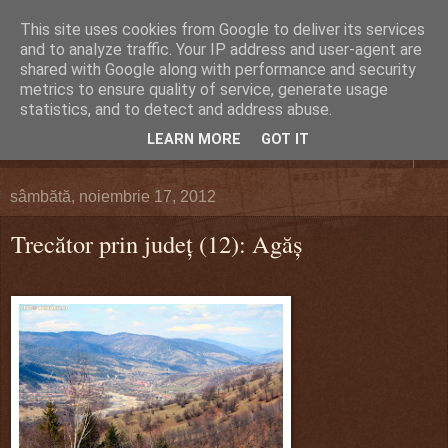
This site uses cookies from Google to deliver its services
DEFERLĂRI
and to analyze traffic. Your IP address and user-agent are
shared with Google along with performance and security
metrics to ensure quality of service, generate usage
Despre şi pentru Bacău. Totul la obiect.
statistics, and to detect and address abuse.
LEARN MORE
GOT IT
▼
sâmbătă, noiembrie 17, 2012
Trecător prin judeţ (12): Agăş