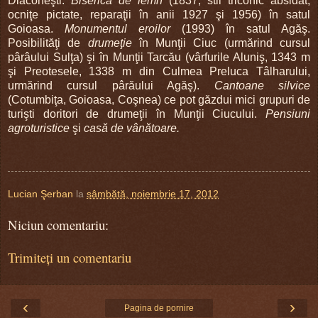
Diaconeşti.
Biserică de lemn
(1837, stil triconic absidat,
ocniţe pictate, reparaţii în anii 1927 şi 1956) în satul
Goioasa.
Monumentul eroilor
(1993) în satul Agăş.
Posibilităţi de
drumeţie
în Munţii Ciuc (urmărind cursul
pârâului Sulţa) şi în Munţii Tarcău (vârfurile Aluniş, 1343 m
şi Preotesele, 1338 m din Culmea Preluca Tâlharului,
urmărind cursul pârăului Agăş).
Cantoane silvice
(Cotumbiţa, Goioasa, Coşnea) ce pot găzdui mici grupuri de
turişti doritori de drumeţii în Munţii Ciucului.
Pensiuni
agroturistice
şi
casă de vânătoare.
Lucian Şerban
la
sâmbătă, noiembrie 17, 2012
Niciun comentariu:
Trimiteți un comentariu
‹
›
Pagina de pornire