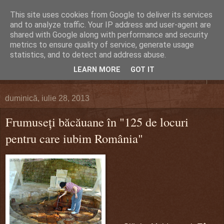
This site uses cookies from Google to deliver its services
DEFERLĂRI
and to analyze traffic. Your IP address and user-agent are
shared with Google along with performance and security
metrics to ensure quality of service, generate usage
Despre şi pentru Bacău. Totul la obiect.
statistics, and to detect and address abuse.
LEARN MORE
GOT IT
▼
duminică, iulie 28, 2013
Frumuseţi băcăuane în "125 de locuri
pentru care iubim România"