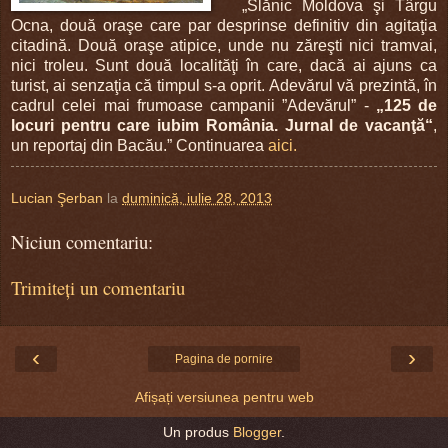
„
Slănic Moldova şi Târgu
Ocna, două oraşe care par desprinse definitiv din agitaţia
citadină. Două oraşe atipice, unde nu zăreşti nici tramvai,
nici troleu. Sunt două localităţi în care, dacă ai ajuns ca
turist, ai senzaţia că timpul s-a oprit. Adevărul vă prezintă, în
cadrul celei mai frumoase campanii ”Adevărul” -
„125 de
locuri pentru care iubim România. Jurnal de vacanţă“
,
un reportaj din Bacău.” Continuarea
aici.
Lucian Şerban
la
duminică, iulie 28, 2013
Niciun comentariu:
Trimiteți un comentariu
‹
›
Pagina de pornire
Afișați versiunea pentru web
Un produs
Blogger
.