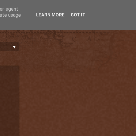
ser-agent
rate usage
LEARN MORE
GOT IT
▼