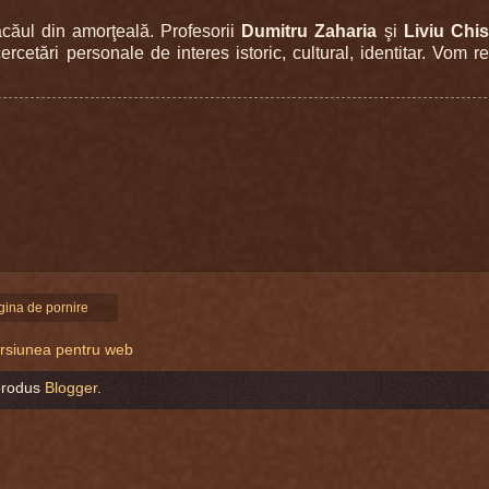
ul din amorţeală. Profesorii
Dumitru Zaharia
şi
Liviu Chi
rcetări personale de interes istoric, cultural, identitar. Vom r
gina de pornire
versiunea pentru web
produs
Blogger
.