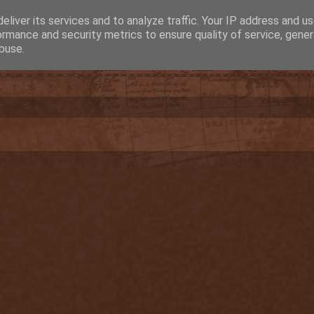
eliver its services and to analyze traffic. Your IP address and u
ormance and security metrics to ensure quality of service, gene
buse.