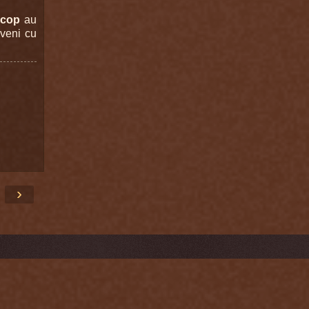
scop
au
eveni cu
›