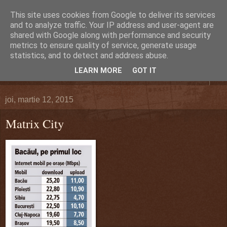
This site uses cookies from Google to deliver its services
DEFERLĂRI
and to analyze traffic. Your IP address and user-agent are
shared with Google along with performance and security
metrics to ensure quality of service, generate usage
Despre şi pentru Bacău. Totul la obiect.
statistics, and to detect and address abuse.
LEARN MORE
GOT IT
▼
joi, martie 12, 2015
Matrix City