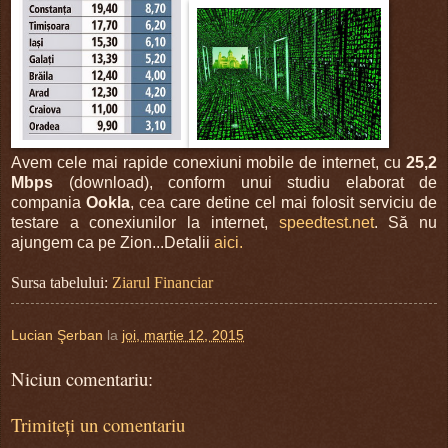
Avem cele mai rapide conexiuni mobile de internet, cu
25,2
Mbps
(download), conform unui studiu elaborat de
compania
Ookla
, cea care detine cel mai folosit serviciu de
testare a conexiunilor la internet,
speedtest.net
. Să nu
ajungem ca pe Zion...Detalii
aici.
Sursa tabelului:
Ziarul Financiar
Lucian Şerban
la
joi, martie 12, 2015
Niciun comentariu:
Trimiteți un comentariu