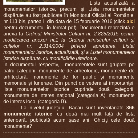
Lista actualizată a
monumentelor istorice, precum şi Lista monumentelor
dispărute au fost publicate în Monitorul Oficial al României
nr 113 bis, partea I, din data de 15 februarie 2016 (click
aici
pentru documentul în format pdf). Documentul reprezintă o
anexă la
Ordinul Ministrului Culturii nr. 2.828/2015 pentru
modificarea anexei nr.1 la Ordinul ministrului culturii şi
cultelor nr. 2.314/2004 privind aprobarea Listei
monumentelor istorice, actualizată, şi a Listei monumentelor
istorice dispărute, cu modificările ulterioare.
În documentul respectiv,
monumentele sunt grupate pe
patru categorii: monumente de arheologie, monumente de
arhitectură, monumente de for public şi monumente
memoriale și funerare. Din punct de vedere al importanţei,
lista monumentelor istorice cuprinde două categorii:
monumente de interes național (categoria A); monumente
de interes local (categoria B).
La nivelul judeţului Bacău sunt inventariate
366
monumente istorice
, cu două mai mult faţă de lista
anterioară, publicată acum şase ani. Ghiciţi cele două
monumente?