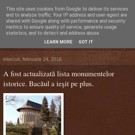
This site uses cookies from Google to deliver its services
DEFERLĂRI
and to analyze traffic. Your IP address and user-agent are
shared with Google along with performance and security
metrics to ensure quality of service, generate usage
Despre şi pentru Bacău. Totul la obiect.
statistics, and to detect and address abuse.
LEARN MORE
GOT IT
▼
miercuri, februarie 24, 2016
A fost actualizată lista monumentelor
istorice. Bacăul a ieşit pe plus.