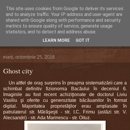
This site uses cookies from Google to deliver its services
DEFERLĂRI
and to analyze traffic. Your IP address and user-agent are
shared with Google along with performance and security
metrics to ensure quality of service, generate usage
Despre şi pentru Bacău. Totul la obiect.
statistics, and to detect and address abuse.
LEARN MORE
GOT IT
▼
marți, octombrie 25, 2016
Ghost city
Un altfel de oraş surprins în preajma sistematizării care a
schimbat definitiv fizionomia Bacăului în deceniul 6.
Imaginile au fost recent achiziţionate de doctorul Liviu
Vasiliu şi oferite cu generozitate băcăuanilor în format
digital. Majoritatea proprietăţilor erau amplasate în
patrulaterul str. Mărăşeşti - str. I.C. Frimu (astăzi str. V.
Alecsandri) - str. Ada Marinescu - str. Oituz.