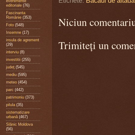
Etichete:
Bacăul de altăda
evenimente
editoriale
(76)
Fascinanta
Niciun comentari
Românie
(353)
Foto
(548)
Insemne
(17)
insula de agrement
Trimiteți un come
(29)
interviu
(8)
investitii
(255)
judeţ
(545)
mediu
(595)
meteo
(454)
parc
(442)
patrimoniu
(373)
pilula
(35)
sistematizare
urbană
(467)
Slănic Moldova
(56)