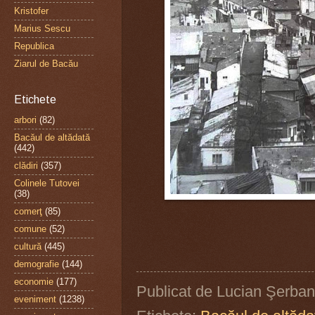
Kristofer
Marius Sescu
Republica
Ziarul de Bacău
Etichete
arbori
(82)
Bacăul de altădată
(442)
clădiri
(357)
Colinele Tutovei
(38)
comerţ
(85)
comune
(52)
cultură
(445)
demografie
(144)
economie
(177)
Publicat de
Lucian Şerban
eveniment
(1238)