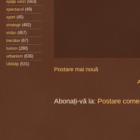
spaţii verzi
(563)
spectacol
(49)
sport
(45)
strategii
(482)
străzi
(457)
trecător
(67)
turism
(280)
urbanism
(636)
Utilităţi
(531)
Postare mai nouă
A
Abonați-vă la:
Postare comen