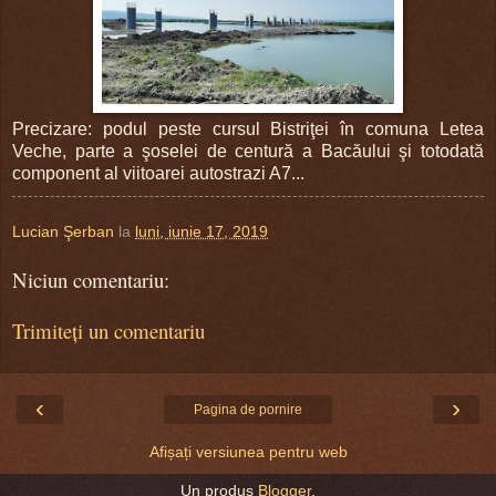
Precizare: podul peste cursul Bistriţei în comuna Letea
Veche, parte a şoselei de centură a Bacăului şi totodată
component al viitoarei autostrazi A7...
Lucian Şerban
la
luni, iunie 17, 2019
Niciun comentariu:
Trimiteți un comentariu
‹
›
Pagina de pornire
Afișați versiunea pentru web
Un produs
Blogger
.