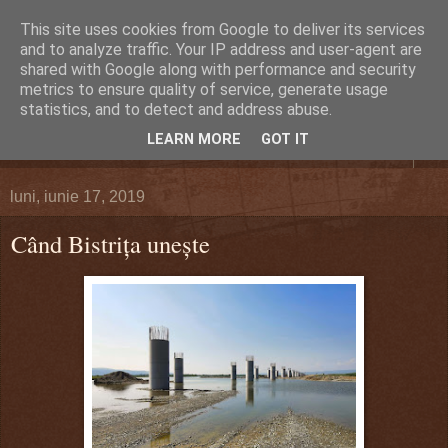
This site uses cookies from Google to deliver its services
DEFERLĂRI
and to analyze traffic. Your IP address and user-agent are
shared with Google along with performance and security
metrics to ensure quality of service, generate usage
Despre şi pentru Bacău. Totul la obiect.
statistics, and to detect and address abuse.
LEARN MORE
GOT IT
▼
luni, iunie 17, 2019
Când Bistriţa uneşte