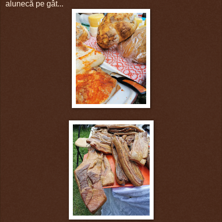
alunecă pe gât...