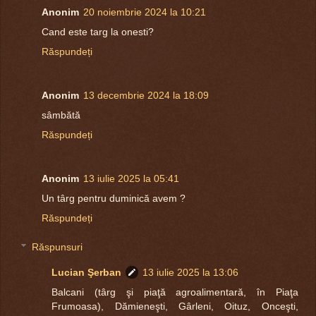
Anonim
20 noiembrie 2024 la 10:21
Cand este targ la onesti?
Răspundeți
Anonim
13 decembrie 2024 la 18:09
sâmbătă
Răspundeți
Anonim
13 iulie 2025 la 05:41
Un târg pentru duminică avem ?
Răspundeți
Răspunsuri
Lucian Şerban
13 iulie 2025 la 13:06
Balcani (târg şi piaţă agroalimentară, în Piaţa
Frumoasa), Dămieneşti, Gârleni, Oituz, Onceşti,