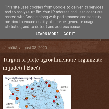
This site uses cookies from Google to deliver its services
DEFERLĂRI
and to analyze traffic. Your IP address and user-agent are
shared with Google along with performance and security
metrics to ensure quality of service, generate usage
Despre şi pentru Bacău. Totul la obiect.
statistics, and to detect and address abuse.
LEARN MORE
GOT IT
▼
sâmbătă, august 08, 2020
Târguri şi pieţe agroalimentare organizate
în judeţul Bacău