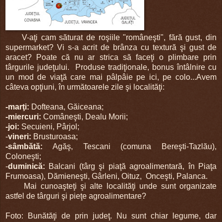
V-aţi cam săturat de roşiile "româneşti", fără gust, din
supermarket? Vi s-a acrit de brânza cu textură şi gust de
aracet? Poate că nu ar strica să faceţi o plimbare prin
târgurile judeţului. Produse tradiţionale, bonus întâlnire cu
un mod de viaţă care mai pâlpâie pe ici, pe colo...Avem
câteva opţiuni, în următoarele zile şi localităţi:
-marţi:
Dofteana, Găiceana;
-miercuri:
Comâneşti, Dealu Morii;
-joi:
Secuieni, Pârjol;
-
vineri:
Brusturoasa;
-sâmbătă:
Agăş, Tescani (comuna Bereşti-Tazlău),
Coloneşti;
-
duminică:
Balcani (târg şi piaţă agroalimentară, în Piaţa
Frumoasa), Dămieneşti, Gârleni, Oituz, Onceşti, Palanca.
Mai cunoaşteţi şi alte localităţi unde sunt organizate
astfel de târguri şi pieţe agroalimentare?
Foto: Bunătăţi de prin judeţ. Nu sunt chiar legume, dar