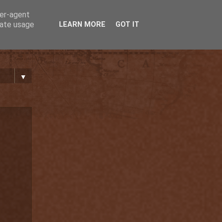
ser-agent
rate usage
LEARN MORE
GOT IT
▼