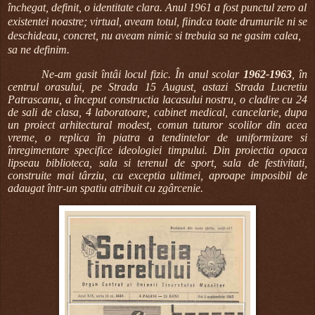
închegat, definit, o identitate clara. Anul 1961 a fost punctul zero al
existentei noastre; virtual, aveam totul, fiindca toate drumurile ni se
deschideau, concret, nu aveam nimic si trebuia sa ne gasim calea,
sa ne definim.
Ne-am gasit întâi locul fizic. În anul scolar
1962-1963
, în
centrul orasului, pe Strada 15 August, astazi Strada Lucretiu
Patrascanu, a început constructia lacasului nostru, o cladire cu 24
de sali de clasa, 4 laboratoare, cabinet medical, cancelarie, dupa
un proiect arhitectural modest, comun tuturor scolilor din acea
vreme, o replica în piatra a tendintelor de uniformizare si
înregimentare specifice ideologiei timpului. Din proiectia opaca
lipseau biblioteca, sala si terenul de sport, sala de festivitati,
construite mai târziu, cu exceptia ultimei, aproape imposibil de
adaugat într-un spatiu atribuit cu zgârcenie.