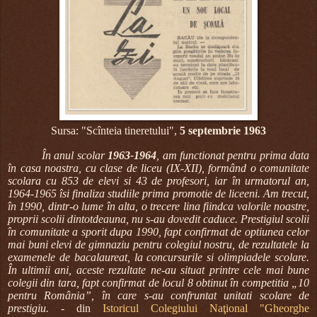
Sursa: "Scînteia tineretului",
5 septembrie 1963
În anul scolar
1963-1964
, am functionat pentru prima data
în casa noastra, cu clase de liceu (IX-XII), formând o comunitate
scolara cu 853 de elevi si 43 de profesori, iar în urmatorul an,
1964-1965 îsi finaliza studiile prima promotie de liceeni. Am trecut,
în 1990, dintr-o lume în alta, o trecere lina fiindca valorile noastre,
proprii scolii dintotdeauna, nu s-au dovedit caduce. Prestigiul scolii
în comunitate a sporit dupa 1990, fapt confirmat de optiunea celor
mai buni elevi de gimnaziu pentru colegiul nostru, de rezultatele la
examenele de bacalaureat, la concursurile si olimpiadele scolare.
În ultimii ani, aceste rezultate ne-au situat printre cele mai bune
colegii din tara, fapt confirmat de locul 8 obtinut în competitia „10
pentru România”, în care s-au confruntat unitati scolare de
prestigiu. -
din
Istoricul Colegiului Naţional "Gheorghe