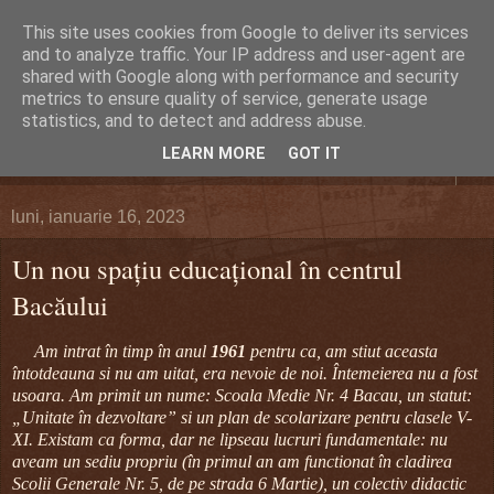
This site uses cookies from Google to deliver its services
DEFERLĂRI
and to analyze traffic. Your IP address and user-agent are
shared with Google along with performance and security
metrics to ensure quality of service, generate usage
Despre şi pentru Bacău. Totul la obiect.
statistics, and to detect and address abuse.
LEARN MORE
GOT IT
▼
luni, ianuarie 16, 2023
Un nou spațiu educațional în centrul
Bacăului
Am intrat în timp în anul
1961
pentru ca, am stiut aceasta
întotdeauna si nu am uitat, era nevoie de noi. Întemeierea nu a fost
usoara. Am primit un nume: Scoala Medie Nr. 4 Bacau, un statut:
„Unitate în dezvoltare” si un plan de scolarizare pentru clasele V-
XI. Existam ca forma, dar ne lipseau lucruri fundamentale: nu
aveam un sediu propriu (în primul an am functionat în cladirea
Scolii Generale Nr. 5, de pe strada 6 Martie), un colectiv didactic