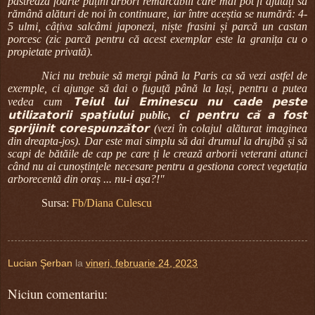
păstrează foarte puțini arbori remarcabili care mai pot fi ajutați să
rămână alături de noi în continuare, iar între aceștia se numără: 4-
5 ulmi, câțiva salcâmi japonezi, niște frasini și parcă un castan
porcesc (zic parcă pentru că acest exemplar este la granița cu o
propietate privată).
Nici nu trebuie să mergi până la Paris ca să vezi astfel de
exemple, ci ajunge să dai o fuguță până la Iași, pentru a putea
vedea cum 𝗧𝗲𝗶𝘂𝗹 𝗹𝘂𝗶 𝗘𝗺𝗶𝗻𝗲𝘀𝗰𝘂 𝗻𝘂 𝗰𝗮𝗱𝗲 𝗽𝗲𝘀𝘁𝗲
𝘂𝘁𝗶𝗹𝗶𝘇𝗮𝘁𝗼𝗿𝗶𝗶
𝘀𝗽𝗮𝘁̦𝗶𝘂𝗹𝘂𝗶 public,
𝗰𝗶 𝗽𝗲𝗻𝘁𝗿𝘂 𝗰𝗮̆ 𝗮 𝗳𝗼𝘀𝘁
𝘀𝗽𝗿𝗶𝗷𝗶𝗻𝗶𝘁 𝗰𝗼𝗿𝗲𝘀𝗽𝘂𝗻𝘇𝗮̆𝘁𝗼𝗿 (vezi în colajul alăturat imaginea
din dreapta-jos). Dar este mai simplu să dai drumul la drujbă și să
scapi de bătăile de cap pe care ți le crează arborii veterani atunci
când nu ai cunoștințele necesare pentru a gestiona corect vegetația
arborecentă din oraș ... nu-i așa?!"
Sursa:
Fb/Diana Culescu
Lucian Şerban
la
vineri, februarie 24, 2023
Niciun comentariu: