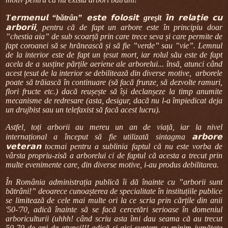
T
𝗲𝗿𝗺𝗲𝗻𝘂𝗹
“bătrân”
𝗲𝘀𝘁𝗲 𝗳𝗼𝗹𝗼𝘀𝗶𝘁
greşit
𝗶̂𝗻 𝗿𝗲𝗹𝗮𝘁̦𝗶𝗲 𝗰𝘂
𝗮𝗿𝗯𝗼𝗿𝗶𝗶, pentru că de fapt un arbore este în principiu doar
”chestia aia” de sub scoarță prin care trece seva și care permite de
fapt coroanei să se hrănească și să fie ”verde” sau ”vie”. Lemnul
de la interior este de fapt un țesut mort, iar rolul său este de fapt
acela de a susține părțile aeriene ale arborelui... însă, atunci când
acest țesut de la interior se debilitează din diverse motive,
arborele
poate să trăiască în continuare (să facă frunze, să dezvolte ramuri,
flori fructe etc.) dacă reușește să își declanșeze la timp anumite
mecanisme de redresare (asta, desigur, dacă nu l-a împiedicat deja
un drujbist sau un telefaxist să facă acest lucru).
Astfel, toți arborii au mereu un an de viață, iar la nivel
internațional a început să fie utilizată sintagma 𝗮𝗿𝗯𝗼𝗿𝗲
𝘃𝗲𝘁𝗲𝗿𝗮𝗻 tocmai pentru a sublinia faptul că nu este vorba de
vârsta propriu-zisă a arborelui ci de faptul că acesta a trecut prin
multe evenimente care, din diverse motive, i-au produs debilitarea.
În România administrația publică îi dă înainte cu ”arborii sunt
bătrâni!” deoarece cunoașterea de specialitate în instituțiile publice
se limitează de cele mai multe ori la ce scria prin cărțile din anii
'50-'70, adică înainte să se facă cercetări serioase în domeniul
arboriculturii (uhhh! când scriu asta îmi dau seama că au trecut
50-70 de ani de atunci!!! adică și aici suntem cu minim jumătate