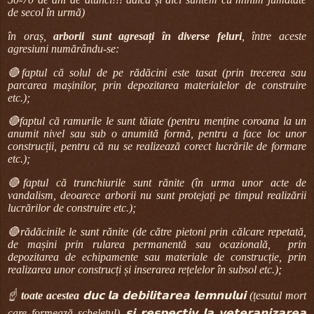
de secol în urmă)
în oraș,
arborii sunt agresați în diverse feluri
, între aceste
agresiuni numărându-se:
🔴faptul că solul de pe rădăcini este tasat (prin trecerea sau
parcarea mașinilor, prin depozitarea materialelor de construire
etc.);
🔴faptul că ramurile le sunt tăiate (pentru menține coroana la un
anumit nivel sau sub o anumită formă, pentru a face loc unor
construcții, pentru că nu se realizează corect lucrările de formare
etc.);
🔴faptul că trunchiurile sunt rănite (în urma unor acte de
vandalism, deoarece arborii nu sunt protejați pe timpul realizării
lucrărilor de construire etc.);
🔴rădăcinile le sunt rănite (de către pietoni prin călcare repetată,
de mașini prin rularea permanentă sau ocazională,
prin
depozitarea de echipamente sau materiale de construcție, prin
realizarea unor construcți și inserarea rețelelor în subsol etc.);
☝
toate acestea
𝗱𝘂𝗰 𝗹𝗮 𝗱𝗲𝗯𝗶𝗹𝗶𝘁𝗮𝗿𝗲𝗮 𝗹𝗲𝗺𝗻𝘂𝗹𝘂𝗶 (țesutul mort
care formează scheletul) 𝘀̦𝗶 𝗿𝗲𝘀𝗽𝗲𝗰𝘁𝗶𝘃 𝗹𝗮 𝘃𝗲𝘁𝗲𝗿𝗮𝗻𝗶𝘇𝗮𝗿𝗲𝗮