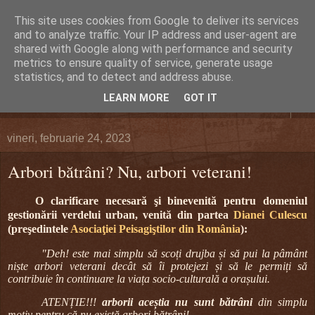
This site uses cookies from Google to deliver its services
DEFERLĂRI
and to analyze traffic. Your IP address and user-agent are
shared with Google along with performance and security
metrics to ensure quality of service, generate usage
Despre şi pentru Bacău. Totul la obiect.
statistics, and to detect and address abuse.
LEARN MORE
GOT IT
▼
vineri, februarie 24, 2023
Arbori bătrâni? Nu, arbori veterani!
O clarificare necesară şi binevenită pentru domeniul
gestionării verdelui urban, venită din partea
Dianei Culescu
(preşedintele
Asociaţiei Peisagiştilor din România
):
"Deh! este mai simplu să scoți drujba și să pui la pâmânt
niște arbori veterani decât să îi protejezi și să le permiți să
contribuie în continuare la viața socio-culturală a orașului.
ATENȚIE!!!
arborii aceștia nu sunt bătrâni
din simplu
motiv pentru că nu există arbori bătrâni!