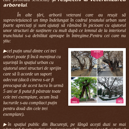
𝗮𝗿𝗯𝗼𝗿𝗲𝗹𝘂𝗶.
În alte țări, arborii veterani care au reușit să
supraviețuiască un timp îndelungat în cadrul țesutului urban sunt
foarte apreciați și sunt ajutați să râmănă în picioare cu ajutorul
unor structuri de susținere cu mult după ce lemnul de la interiorul
trunchiului s-a debilitat aproape în întregime.
Pentru cei care nu
știu:
▶cel puțin unul dintre cei trei
arbori poate fi încă menținut cu
ușurință în spațiul urban cu
ajutorul unei structuri de sprijin
care să îi acorde un suport
adecvat (dacă cineva s-ar fi
preocupat de acest lucru în urmă
5 ani ar fi putut fi păstrate toate
cele trei exemplare, acum însă
lucrurile s-au compliact puțin
pentru două din cele trei
exemplare).
▶în spațiul public din București, pe lângă acești duzi se mai