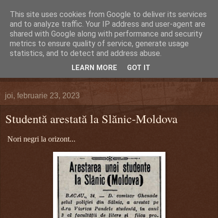
This site uses cookies from Google to deliver its services
DEFERLĂRI
and to analyze traffic. Your IP address and user-agent are
shared with Google along with performance and security
metrics to ensure quality of service, generate usage
Despre şi pentru Bacău. Totul la obiect.
statistics, and to detect and address abuse.
LEARN MORE
GOT IT
▼
joi, februarie 23, 2023
Studentă arestată la Slănic-Moldova
Nori negri la orizont...