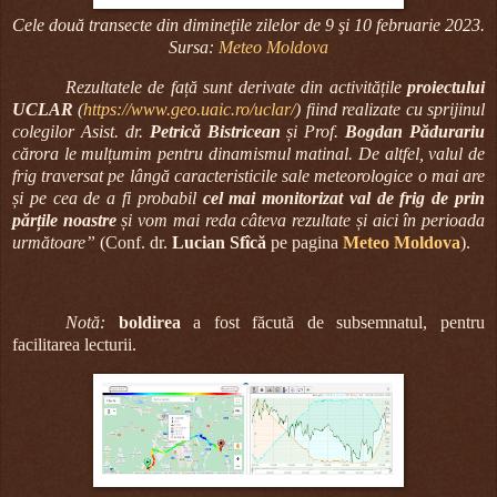
Cele două transecte din dimineţile zilelor de 9 şi 10 februarie 2023.
Sursa:
Meteo Moldova
Rezultatele de față sunt derivate din activitățile
proiectului
UCLAR
(
https://www.geo.uaic.ro/uclar/
) fiind realizate cu sprijinul
colegilor Asist. dr.
Petrică Bistricean
și Prof.
Bogdan Pădurariu
cărora le mulțumim pentru dinamismul matinal. De altfel, valul de
frig traversat pe lângă caracteristicile sale meteorologice o mai are
și pe cea de a fi probabil
cel mai monitorizat val de frig de prin
părțile noastre
și vom mai reda câteva rezultate și aici în perioada
următoare”
(Conf. dr.
Lucian Sfîcă
pe pagina
Meteo Moldova
).
Notă:
boldirea
a fost făcută de subsemnatul, pentru
facilitarea lecturii.