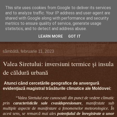
This site uses cookies from Google to deliver its services
DEFERLĂRI
and to analyze traffic. Your IP address and user-agent are
shared with Google along with performance and security
metrics to ensure quality of service, generate usage
Despre şi pentru Bacău. Totul la obiect.
statistics, and to detect and address abuse.
LEARN MORE
GOT IT
▼
sâmbătă, februarie 11, 2023
Valea Siretului: inversiuni termice şi insula
de căldură urbană
Atunci când cercetările geografice de anvergură
evidenţiază magistral trăsăturile climatice ale Moldovei:
“Valea Siretului este cunoscută din punct de vedere climatic
prin
caracteristicile sale cvasidepresionare
, manifestate sub
multiple aspecte de manifestare a fenomenelor meteorologice. În
acest sens, se remarcă mai ales
potențialul de înregistrate a unor