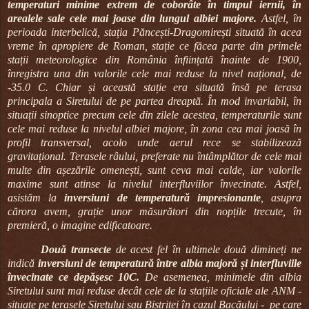
temperaturi minime extrem de coborâte în timpul iernii, în
arealele sale cele mai joase din lungul albiei majore.
Astfel, în
perioada interbelică, stația Păncești-Dragomirești situată în acea
vreme în apropiere de Roman, stație ce făcea parte din primele
stații meteorologice din România înființată înainte de 1900,
înregistra una din valorile cele mai reduse la nivel național, de
-35.0 C. Chiar și această stație era situată însă pe terasa
principala a Siretului de pe partea dreaptă. În mod invariabil, în
situații sinoptice precum cele din zilele acestea, temperaturile sunt
cele mai reduse la nivelul albiei majore, în zona cea mai joasă în
profil transversal, acolo unde aerul rece se stabilizează
gravitațional. Terasele râului, preferate nu întâmplător de cele mai
multe din așezările omenești, sunt ceva mai calde, iar valorile
maxime sunt atinse la nivelul interfluviilor învecinate. Astfel,
asistăm la
inversiuni de temperatură impresionante
, asupra
cărora avem, grație unor măsurători din nopțile trecute, în
premieră, o imagine edificatoare.
Două transecte
de acest fel în ultimele două dimineți ne
indică
inversiuni de temperatură între albia majoră și interfluviile
învecinate ce depășesc 10C.
De asemenea, minimele din albia
Siretului sunt mai reduse decât cele de la stațiile oficiale ale ANM -
situate pe terasele Siretului sau Bistriței în cazul Bacăului - pe care