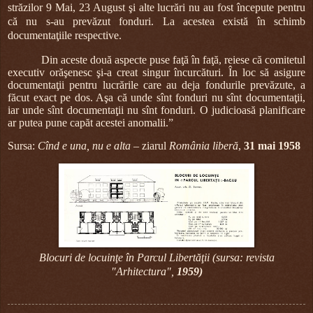
străzilor 9 Mai, 23 August şi alte lucrări nu au fost
începute pentru
că nu s-au prevăzut fonduri. La acestea există în schimb
documentaţiile respective.
Din aceste două aspecte puse faţă în faţă, reiese că comitetul
executiv orăşenesc şi-a creat singur încurcături. În loc să asigure
documentaţii pentru lucrările care au deja fondurile prevăzute, a
făcut exact pe dos. Aşa că unde sînt fonduri nu sînt documentaţii,
iar unde sînt documentaţii nu sînt fonduri. O judicioasă planificare
ar putea pune capăt acestei anomalii.”
Sursa:
Cînd e una, nu e alta
– ziarul
România liberă
,
31 mai 1958
Blocuri de locuinţe în Parcul Libertăţii (sursa: revista
"Arhitectura",
1959)