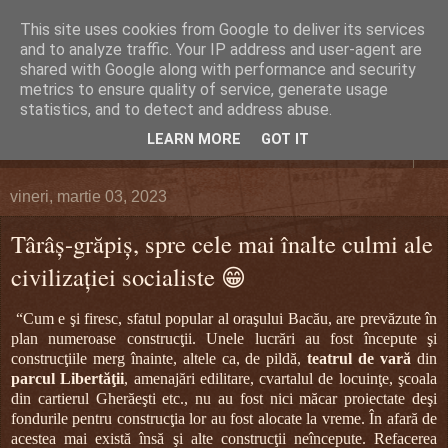
This site uses cookies from Google to deliver its services
DEFERLĂRI
and to analyze traffic. Your IP address and user-agent are
shared with Google along with performance and security
metrics to ensure quality of service, generate usage
Despre şi pentru Bacău. Totul la obiect.
statistics, and to detect and address abuse.
LEARN MORE
GOT IT
▼
vineri, martie 03, 2023
Târâș-grăpiș, spre cele mai înalte culmi ale
civilizaţiei socialiste 😁
“Cum e şi firesc, sfatul popular al oraşului Bacău, are prevăzute în
plan numeroase construcţii. Unele lucrări au fost începute şi
construcţiile merg înainte, altele ca, de pildă,
teatrul de vară
din
parcul
Libertăţii
, amenajări edilitare, cvartalul de locuinţe, şcoala
din cartierul Gherăeşti etc., nu au fost nici măcar proiectate deşi
fondurile pentru construcţia lor au fost alocate la vreme. În afară de
acestea mai există însă şi alte construcţii neîncepute. Refacerea