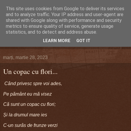
This site uses cookies from Google to deliver its services
DEFERLĂRI
and to analyze traffic. Your IP address and user-agent are
shared with Google along with performance and security
metrics to ensure quality of service, generate usage
Despre şi pentru Bacău. Totul la obiect.
statistics, and to detect and address abuse.
LEARN MORE
GOT IT
▼
marți, martie 28, 2023
Un copac cu flori...
Când privesc spre voi ades,
Pe pământ eu mă visez
Că sunt un copac cu flori;
Și la drumul mare ies
C-un surâs de frunze verzi