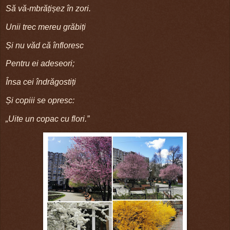
Să vă-mbrățișez în zori.
Unii trec mereu grăbiți
Și nu văd că înfloresc
Pentru ei adeseori;
Însa cei îndrăgostiți
Și copiii se opresc:
„Uite un copac cu flori.”