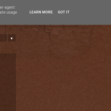
ser-agent
rate usage
LEARN MORE
GOT IT
▼