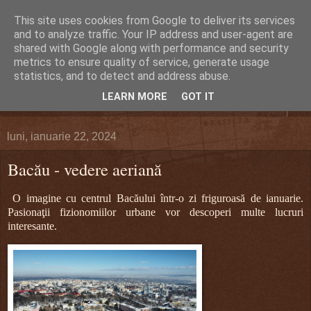
This site uses cookies from Google to deliver its services
DEFERLĂRI
and to analyze traffic. Your IP address and user-agent are
shared with Google along with performance and security
metrics to ensure quality of service, generate usage
Despre şi pentru Bacău. Totul la obiect.
statistics, and to detect and address abuse.
LEARN MORE
GOT IT
▼
luni, ianuarie 22, 2024
Bacău - vedere aeriană
O imagine cu centrul Bacăului într-o zi friguroasă de ianuarie.
Pasionaţii fizionomiilor urbane vor descoperi multe lucruri
interesante.