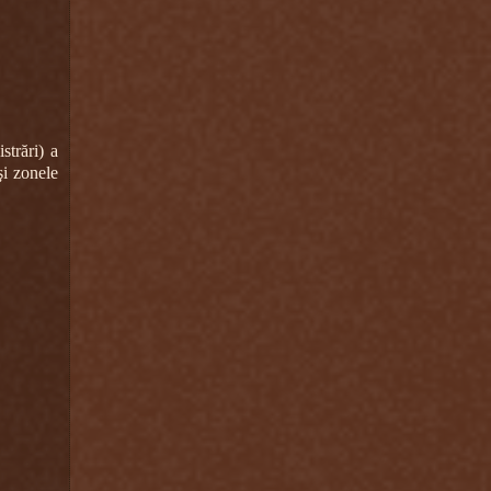
strări) a
şi zonele