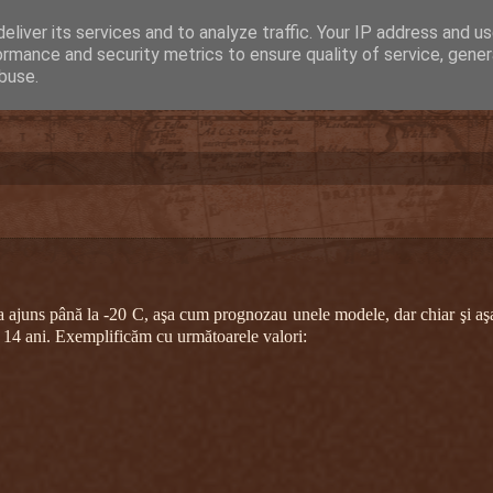
eliver its services and to analyze traffic. Your IP address and u
ormance and security metrics to ensure quality of service, gene
buse.
 ajuns până la -20 C, aşa cum prognozau unele modele, dar chiar şi aş
ii 14 ani. Exemplificăm cu următoarele valori: