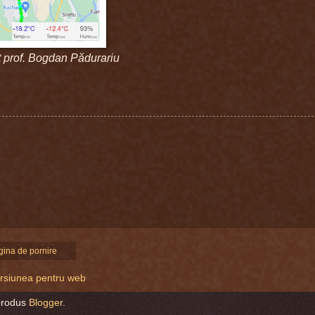
t prof. Bogdan Pădurariu
gina de pornire
versiunea pentru web
produs
Blogger
.