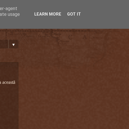
ser-agent
rate usage
LEARN MORE
GOT IT
▼
a această