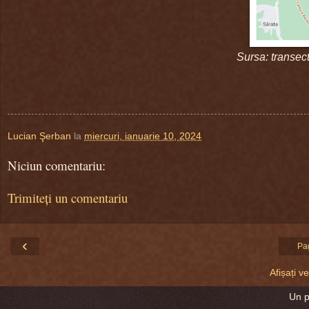
Sursa: transec
Lucian Şerban
la
miercuri, ianuarie 10, 2024
Niciun comentariu:
Trimiteți un comentariu
‹
Pa
Afișați 
Un 