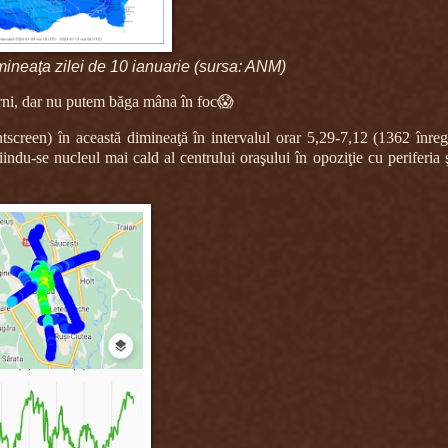
imineaţa zilei de 10 ianuarie (sursa: ANM)
erni, dar nu putem băga mâna în foc😱
ntscreen) în această dimineaţă în intervalul orar 5,29-7,12 (1362 înregi
iindu-se nucleul mai cald al centrului oraşului în opoziţie cu periferia 