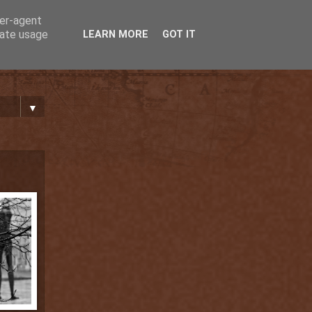
ser-agent
rate usage
LEARN MORE
GOT IT
▼