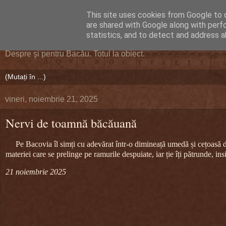
This site uses cookies from Google to d
DEFERLĂRI
are shared with Google along with perf
statistics, and to detect and address a
Despre şi pentru Bacău. Totul la obiect.
vineri, noiembrie 21, 2025
Nervi de toamnă băcăuană
Pe Bacovia îl simți cu adevărat într-o dimineață umedă și cețoasă d
materiei care se prelinge pe ramurile despuiate, iar ție îți pătrunde, insid
21 noiembrie 2025