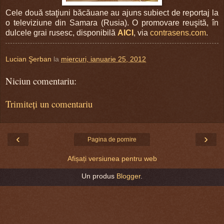
Cele două staţiuni băcăuane au ajuns subiect de reportaj la
o televiziune din Samara (Rusia). O promovare reuşită, în
dulcele grai rusesc, disponibilă
AICI
, via
contrasens.com
.
Lucian Şerban
la
miercuri, ianuarie 25, 2012
Niciun comentariu:
Trimiteți un comentariu
‹
›
Pagina de pornire
Afișați versiunea pentru web
Un produs
Blogger
.