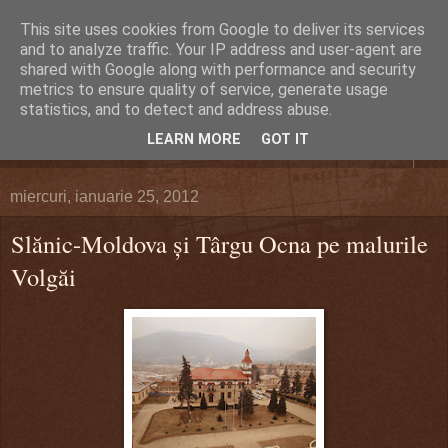
This site uses cookies from Google to deliver its services
DEFERLĂRI
and to analyze traffic. Your IP address and user-agent are
shared with Google along with performance and security
metrics to ensure quality of service, generate usage
Despre şi pentru Bacău. Totul la obiect.
statistics, and to detect and address abuse.
LEARN MORE
GOT IT
▼
miercuri, ianuarie 25, 2012
Slănic-Moldova şi Târgu Ocna pe malurile
Volgăi