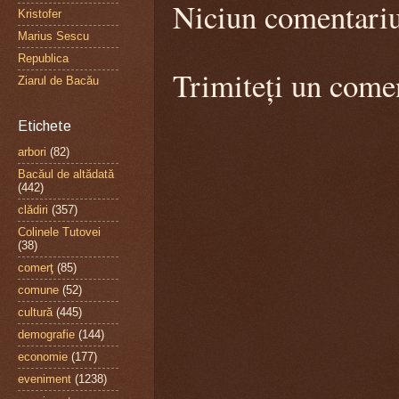
Niciun comentari
Kristofer
Marius Sescu
Republica
Trimiteți un come
Ziarul de Bacău
Etichete
arbori
(82)
Bacăul de altădată
(442)
clădiri
(357)
Colinele Tutovei
(38)
comerţ
(85)
comune
(52)
cultură
(445)
demografie
(144)
economie
(177)
eveniment
(1238)