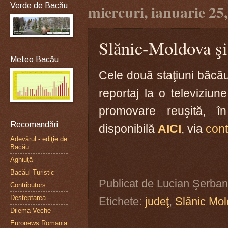
Verde de Bacău
miercuri, ianuarie 25
Slănic-Moldova şi
Meteo Bacău
Cele două staţiuni băcă
reportaj la o televiziu
promovare reuşită, în
Recomandări
disponibilă
AICI
, via
con
Adevărul - ediţie de
Bacău
Aghiuţă
Bacăul Turistic
Publicat de
Lucian Şerban
Contributors
Desteptarea
Etichete:
judeţ
,
Slănic Mo
Dilema Veche
Euronews Romania