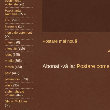
evenimente
editoriale
(76)
Fascinanta
Românie
(353)
Foto
(548)
Insemne
(17)
insula de agrement
(29)
Postare mai nouă
interviu
(8)
investitii
(255)
A
judeţ
(545)
mediu
(595)
Abonați-vă la:
Postare comen
meteo
(454)
parc
(442)
patrimoniu
(373)
pilula
(35)
sistematizare
urbană
(467)
Slănic Moldova
(56)