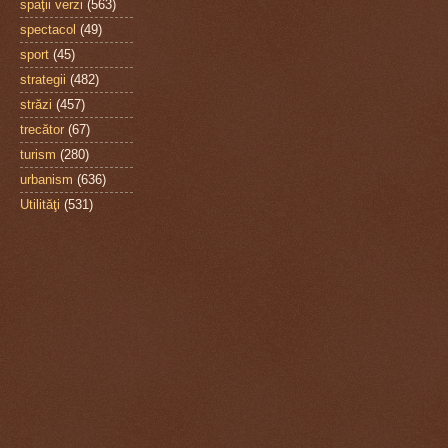
spaţii verzi
(563)
spectacol
(49)
sport
(45)
strategii
(482)
străzi
(457)
trecător
(67)
turism
(280)
urbanism
(636)
Utilităţi
(531)