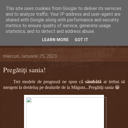
This site uses cookies from Google to deliver its services
DEFERLĂRI
and to analyze traffic. Your IP address and user-agent are
shared with Google along with performance and security
metrics to ensure quality of service, generate usage
Despre şi pentru Bacău. Totul la obiect.
statistics, and to detect and address abuse.
LEARN MORE
GOT IT
▼
miercuri, ianuarie 25, 2023
Pregătiţi sania!
Trei modele de prognoză ne spun că
sâmbătă
ar trebui să
mergem la derdeluş pe dealurile de la Măgura...Pregătiţi sania 😁