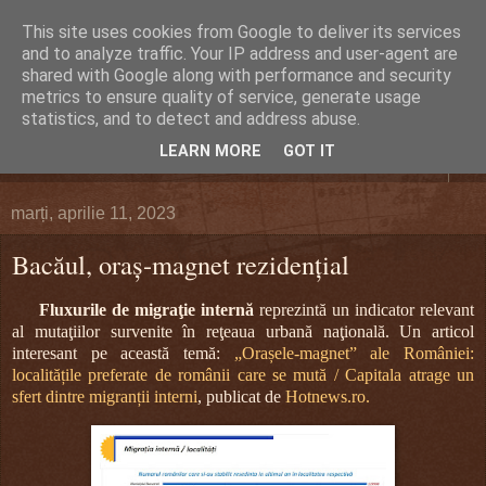
This site uses cookies from Google to deliver its services
DEFERLĂRI
and to analyze traffic. Your IP address and user-agent are
shared with Google along with performance and security
metrics to ensure quality of service, generate usage
Despre şi pentru Bacău. Totul la obiect.
statistics, and to detect and address abuse.
LEARN MORE
GOT IT
▼
marți, aprilie 11, 2023
Bacăul, oraş-magnet rezidenţial
Fluxurile de migraţie internă
reprezintă un indicator relevant
al mutaţiilor survenite în reţeaua urbană naţională. Un articol
interesant pe această temă:
„Orașele-magnet” ale României:
localitățile preferate de românii care se mută / Capitala atrage un
sfert dintre migranții interni
, publicat de
Hotnews.ro.