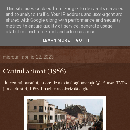
This site uses cookies from Google to deliver its services
DEFERLĂRI
and to analyze traffic. Your IP address and user-agent are
shared with Google along with performance and security
metrics to ensure quality of service, generate usage
Despre şi pentru Bacău. Totul la obiect.
statistics, and to detect and address abuse.
LEARN MORE
GOT IT
▼
miercuri, aprilie 12, 2023
Centrul animat (1956)
În centrul orașului, la ore de maximă aglomerație😁. Sursa: TVR-
jurnal de știri, 1956. Imagine recolorizată digital.