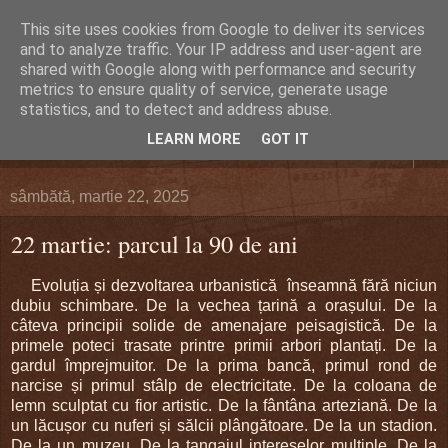
This site uses cookies from Google to deliver its services
DEFERLĂRI
and to analyze traffic. Your IP address and user-agent are
shared with Google along with performance and security
metrics to ensure quality of service, generate usage
Despre şi pentru Bacău. Totul la obiect.
statistics, and to detect and address abuse.
LEARN MORE
GOT IT
▼
sâmbătă, martie 22, 2025
22 martie: parcul la 90 de ani
Evoluția și dezvoltarea urbanistică înseamnă fără niciun
dubiu schimbare. De la vechea țarină a orașului. De la
câteva principii solide de amenajare peisagistică. De la
primele poteci trasate printre primii arbori plantați. De la
gardul împrejmuitor. De la prima bancă, primul rond de
narcise și primul stâlp de electricitate. De la coloana de
lemn sculptat cu fior artistic. De la fântâna arteziană. De la
un lăcușor cu nuferi și sălcii plângătoare. De la un stadion.
De la un muzeu. De la tangajul intereselor multiple. De la