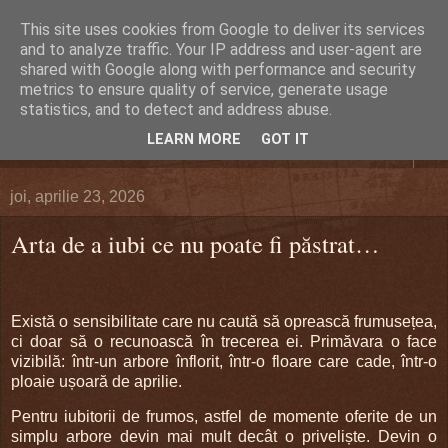
This site uses cookies from Google to deliver its services
DEFERLĂRI
and to analyze traffic. Your IP address and user-agent are
shared with Google along with performance and security
metrics to ensure quality of service, generate usage
Despre şi pentru Bacău. Totul la obiect.
statistics, and to detect and address abuse.
LEARN MORE
GOT IT
▼
joi, aprilie 23, 2026
Arta de a iubi ce nu poate fi păstrat…
Există o sensibilitate care nu caută să oprească frumusețea,
ci doar să o recunoască în trecerea ei. Primăvara o face
vizibilă: într-un arbore înflorit, într-o floare care cade, într-o
ploaie ușoară de aprilie.
Pentru iubitorii de frumos, astfel de momente oferite de un
simplu arbore devin mai mult decât o priveliște. Devin o