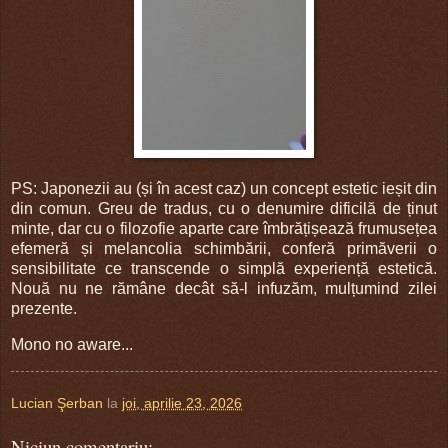
PS: Japonezii au (și în acest caz) un concept estetic ieșit din
din comun. Greu de tradus, cu o denumire dificilă de ținut
minte, dar cu o filozofie aparte care îmbrățișează frumusețea
efemeră și melancolia schimbării, conferă primăverii o
sensibilitate ce transcende o simplă experiență estetică.
Nouă nu ne rămâne decât să-l infuzăm, mulțumind zilei
prezente.
Mono no aware...
Lucian Şerban
la
joi, aprilie 23, 2026
Niciun comentariu: