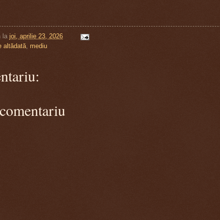
n
la
joi, aprilie 23, 2026
 altădată
,
mediu
ntariu:
 comentariu