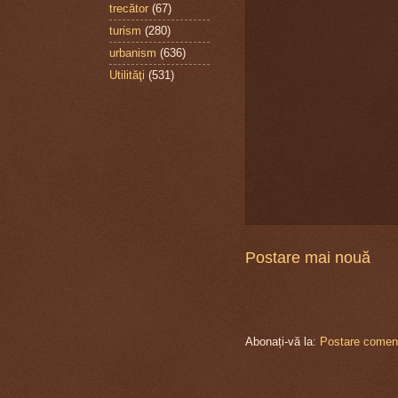
trecător
(67)
turism
(280)
urbanism
(636)
Utilităţi
(531)
Postare mai nouă
Abonați-vă la:
Postare coment