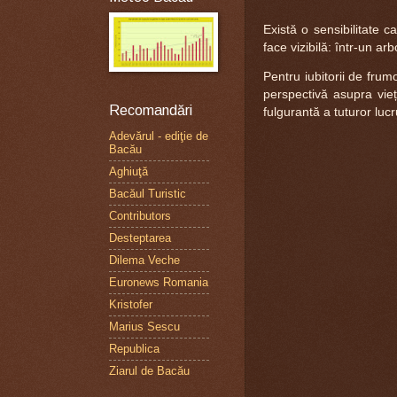
Există o sensibilitate
face vizibilă: într-un arb
Pentru iubitorii de fru
perspectivă asupra vie
Recomandări
fulgurantă a tuturor lucru
Adevărul - ediţie de
Bacău
Aghiuţă
Bacăul Turistic
Contributors
Desteptarea
Dilema Veche
Euronews Romania
Kristofer
Marius Sescu
Republica
Ziarul de Bacău