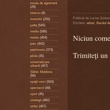
insula de agrement
(29)
interviu
(8)
Publicat de
Lucian Şerba
investitii
(255)
Etichete:
arbori
,
Bacăul de
judeţ
(545)
mediu
(595)
Niciun come
meteo
(454)
parc
(442)
patrimoniu
(373)
Trimiteți un
pilula
(35)
sistematizare
urbană
(467)
Slănic Moldova
(56)
spaţii verzi
(563)
spectacol
(49)
sport
(45)
strategii
(482)
străzi
(457)