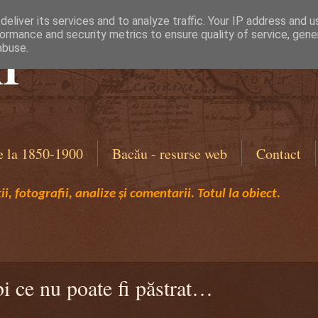
eliver its services and to analyze traffic. Your IP address and 
ormance and security metrics to ensure quality of service, gen
I
abuse.
e la 1850-1900
Bacău - resurse web
Contact
i, fotografii, analize și comentarii. Totul la obiect.
bi ce nu poate fi păstrat…