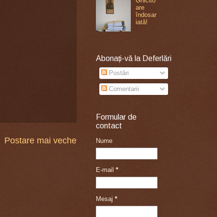
Ghicito
are
îndosar
iată!
Abonați-vă la Deferlări
Postări
Comentarii
Formular de
contact
Postare mai veche
Nume
E-mail
*
Mesaj
*