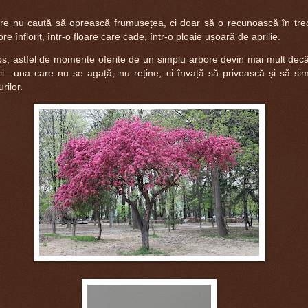
 care nu caută să oprească frumusețea, ci doar să o recunoască în tre
ore înflorit, într-o floare care cade, într-o ploaie ușoară de aprilie.
mos, astfel de momente oferite de un simplu arbore devin mai mult decât
ții—una care nu se agață, nu reține, ci învață să privească și să si
rilor.