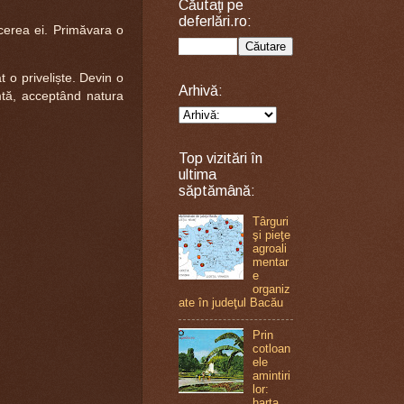
Căutaţi pe
deferlări.ro:
cerea ei. Primăvara o
 o priveliște. Devin o
Arhivă:
mtă, acceptând natura
Top vizitări în
ultima
săptămână:
Târguri
şi pieţe
agroali
mentar
e
organiz
ate în judeţul Bacău
Prin
cotloan
ele
amintiri
lor:
harta