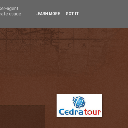
user-agent
erate usage
LEARN MORE
GOT IT