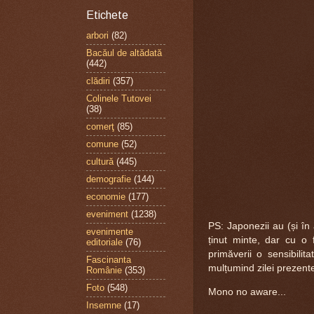
Etichete
arbori
(82)
Bacăul de altădată
(442)
clădiri
(357)
Colinele Tutovei
(38)
comerţ
(85)
comune
(52)
cultură
(445)
demografie
(144)
economie
(177)
eveniment
(1238)
PS: Japonezii au (și în
evenimente
ținut minte, dar cu o 
editoriale
(76)
primăverii o sensibili
Fascinanta
mulțumind zilei prezent
Românie
(353)
Foto
(548)
Mono no aware...
Insemne
(17)