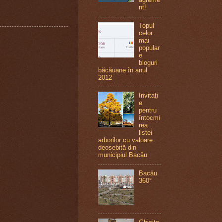
nt!
Topul
celor
mai
popular
e
bloguri
băcăuane în anul
2012
Invitaţi
e
pentru
întocmi
rea
listei
arborilor cu valoare
deosebită din
municipiul Bacău
Bacău
360°