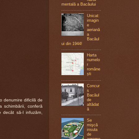
mentală a Bacăului
Unicat:
imagin
e
aeriană
a
Bacăul
ui din 1944!
Harta
numelo
r
române
ști
Concur
s
Bacăul
de
o denumire dificilă de
altădat
a schimbării, conferă
ă
e decât să-l infuzăm,
Se
mişcă
insula
de
agreme