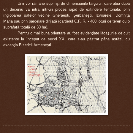
Unii vor rămâne suprinşi de dimensiunile târgului, care abia după
un deceniu va intra într-un proces rapid de extindere teritorială, prin
înglobarea satelor vecine Gherăeşti, Şerbăneşti, Izvoarele, Domniţa
Maria sau prin parcelare dirijată (cartierul C.F..R. - 400 loturi de teren cu o
suprafaţă totală de 30 ha).
Pentru o mai bună orientare au fost evidenţiate lăcaşurile de cult
existente la început de secol XX, care s-au păstrat până astăzi, cu
excepţia Bisericii Armeneşti.