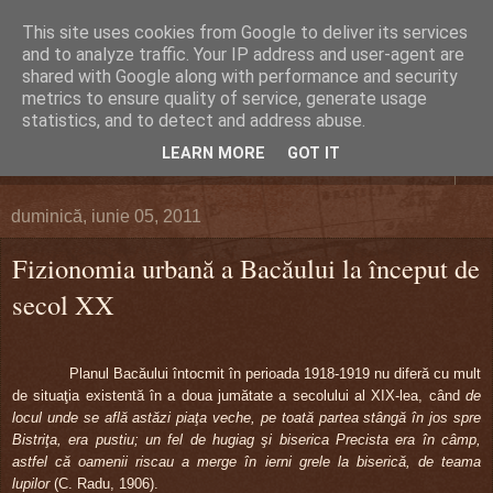
This site uses cookies from Google to deliver its services
DEFERLĂRI
and to analyze traffic. Your IP address and user-agent are
shared with Google along with performance and security
metrics to ensure quality of service, generate usage
Despre şi pentru Bacău. Totul la obiect.
statistics, and to detect and address abuse.
LEARN MORE
GOT IT
▼
duminică, iunie 05, 2011
Fizionomia urbană a Bacăului la început de
secol XX
Planul Bacăului întocmit în perioada 1918-1919 nu diferă cu mult
de situaţia existentă în a doua jumătate a secolului al XIX-lea, când
de
locul unde se află astăzi piaţa veche, pe toată partea stângă în jos spre
Bistriţa, era pustiu; un fel de hugiag şi biserica Precista era în câmp,
astfel că oamenii riscau a merge în ierni grele la biserică, de teama
lupilor
(C. Radu, 1906).