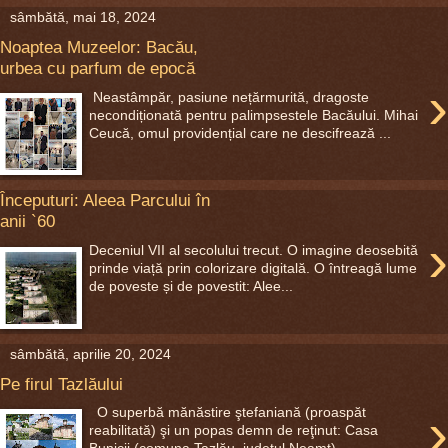
sâmbătă, mai 18, 2024
Noaptea Muzeelor: Bacău,
urbea cu parfum de epocă
›
Neastâmpăr, pasiune nețărmurită, dragoste
necondiționată pentru palimpsestele Bacăului. Mihai
Ceucă, omul providențial care ne descifrează ...
Începuturi: Aleea Parcului în
anii `60
›
Deceniul VII al secolului trecut. O imagine deosebită
prinde viață prin colorizare digitală. O întreagă lume
de poveste și de povestit: Alee...
sâmbătă, aprilie 20, 2024
Pe firul Tazlăului
›
O superbă mănăstire ştefaniană (proaspăt
reabilitată) şi un popas demn de reţinut: Casa