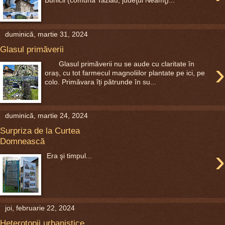
Bunicii (comuna Tazlău, judeţul Neamţ)...
duminică, martie 31, 2024
Glasul primăverii
›
Glasul primăverii nu se aude cu claritate în
oraș, cu tot farmecul magnoliilor plantate pe ici, pe
colo. Primăvara îți pătrunde în su...
duminică, martie 24, 2024
Surpriza de la Curtea
Domnească
›
Era şi timpul...
joi, februarie 22, 2024
Heterotopii urbanistice