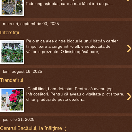
îndelung aşteptat, care a mai făcut ieri un pa...
miercuri, septembrie 03, 2025
Interstiții
›
Pe o mică alee dintre blocurile unui bătrân cartier
timpul pare a curge într-o albie neafectată de
vâltorile prezente. O liniște apăsătoare,...
luni, august 18, 2025
Trandafirul
›
Copil fiind, i-am detestat. Pentru că aveau țepi
înfricoșători. Pentru că aveau o vitalitate plictisitoare,
chiar și aduși de peste dealuri...
joi, iulie 31, 2025
Centrul Bacăului, la înălţime :)