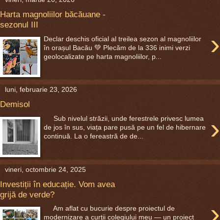
Harta magnoliilor băcăuane -
sezonul III
›
Declar deschis oficial al treilea sezon al magnoliilor
în orașul Bacău 💚 Plecăm de la 336 inimi verzi
geolocalizate pe harta magnoliilor, p...
luni, februarie 23, 2026
Demisol
›
Sub nivelul străzii, unde ferestrele privesc lumea
de jos în sus, viața pare pusă pe un fel de hibernare
continuă. La o fereastră de de...
vineri, octombrie 24, 2025
Investiții în educație. Vom avea
grijă de verde?
›
Am aflat cu bucurie despre proiectul de
modernizare a curţii colegiului meu — un proiect