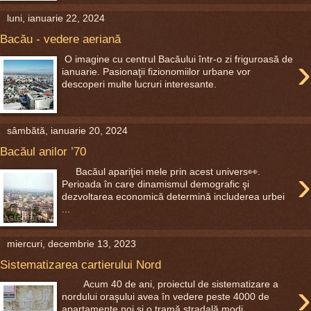
luni, ianuarie 22, 2024
Bacău - vedere aeriană
›
O imagine cu centrul Bacăului într-o zi friguroasă de
ianuarie. Pasionaţii fizionomiilor urbane vor
descoperi multe lucruri interesante.
sâmbătă, ianuarie 20, 2024
Bacăul anilor ’70
›
Bacăul apariţiei mele prin acest univers👀.
Perioada în care dinamismul demografic şi
dezvoltarea economică determină includerea urbei
...
miercuri, decembrie 13, 2023
Sistematizarea cartierului Nord
›
Acum 40 de ani, proiectul de sistematizare a
nordului oraşului avea în vedere peste 4000 de
apartamente noi şi o tramă stradală modi...