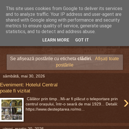
This site uses cookies from Google to deliver its services
DEFERLĂRI
and to analyze traffic. Your IP address and user-agent are
shared with Google along with performance and security
metrics to ensure quality of service, generate usage
Despre şi pentru Bacău. Totul la obiect.
statistics, and to detect and address abuse.
LEARN MORE
GOT IT
▼
Se afișează postările cu eticheta
clădiri
.
Afișați toate
postările
sâmbătă, mai 30, 2026
Eveniment: Hotelul Central
poate fi vizitat
›
Călător prin timp...Mi-ar fi plăcut o teleportare prin
centrul orașului, într-o seară de mai 1929... Detalii:
https://www.desteptarea.ro/mo...
vineri, martie 20, 2026