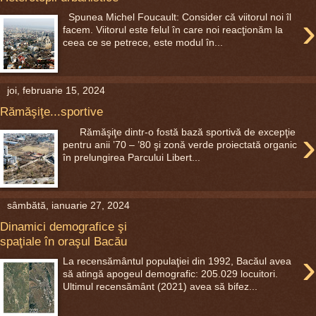
›
Spunea Michel Foucault: Consider că viitorul noi îl
facem. Viitorul este felul în care noi reacţionăm la
ceea ce se petrece, este modul în...
joi, februarie 15, 2024
Rămăşiţe...sportive
›
Rămăşiţe dintr-o fostă bază sportivă de excepţie
pentru anii ’70 – ’80 şi zonă verde proiectată organic
în prelungirea Parcului Libert...
sâmbătă, ianuarie 27, 2024
Dinamici demografice şi
spaţiale în oraşul Bacău
›
La recensământul populaţiei din 1992, Bacăul avea
să atingă apogeul demografic: 205.029 locuitori.
Ultimul recensământ (2021) avea să bifez...