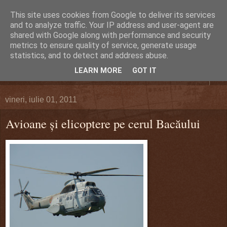
This site uses cookies from Google to deliver its services
DEFERLĂRI
and to analyze traffic. Your IP address and user-agent are
shared with Google along with performance and security
metrics to ensure quality of service, generate usage
Despre şi pentru Bacău. Totul la obiect.
statistics, and to detect and address abuse.
LEARN MORE
GOT IT
▼
vineri, iulie 01, 2011
Avioane şi elicoptere pe cerul Bacăului