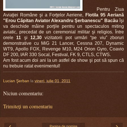
Pentru Ziua
Avia
ţiei Române şi a Forţelor Aeriene,
Flotila 95 Aeriană
"Erou Căpitan Aviator Alexandru Şerbanescu" Bacău
îşi
va deschide mâine porţile pentru un spectaculos miting
aviatic, precedat de un ceremonial militar şi religios. Între
orele
11
şi
12,30
vizitatorii pot urmări “pe viu” zboruri
demonstrative cu
MiG 21 Lancer, Cessna 207, Dynamic
WT9, Apollo FOX, Revenge M10, M24 Orion Gyro, Coavio
DF 200, IAR 330 Socal, Festival, FK 9, CTLS, CTWS.
Am fost acum doi ani la un astfel de show şi pot să spun că
nu trebuie ratat evenimentul!
Lucian Şerban
la
vineri, iulie 01, 2011
Niciun comentariu:
Trimiteți un comentariu
‹
›
Pagina de pornire