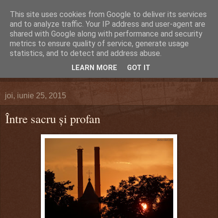
This site uses cookies from Google to deliver its services
DEFERLĂRI
and to analyze traffic. Your IP address and user-agent are
shared with Google along with performance and security
metrics to ensure quality of service, generate usage
Despre şi pentru Bacău. Totul la obiect.
statistics, and to detect and address abuse.
LEARN MORE
GOT IT
▼
joi, iunie 25, 2015
Între sacru şi profan