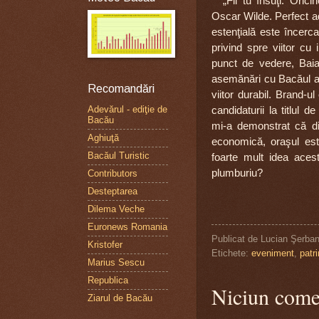
„
Fii tu însuţi. Oric
Oscar Wilde. Perfect ad
estenţială este încerca
privind spre viitor cu 
punct de vedere, Baia
asemănări cu Bacăul ac
Recomandări
viitor durabil. Brand-u
Adevărul - ediţie de
candidaturii la titlul 
Bacău
mi-a demonstrat că di
Aghiuţă
economică, oraşul este
Bacăul Turistic
foarte mult idea ace
plumburiu?
Contributors
Desteptarea
Dilema Veche
Euronews Romania
Publicat de
Lucian Şerba
Kristofer
Etichete:
eveniment
,
patr
Marius Sescu
Republica
Niciun come
Ziarul de Bacău