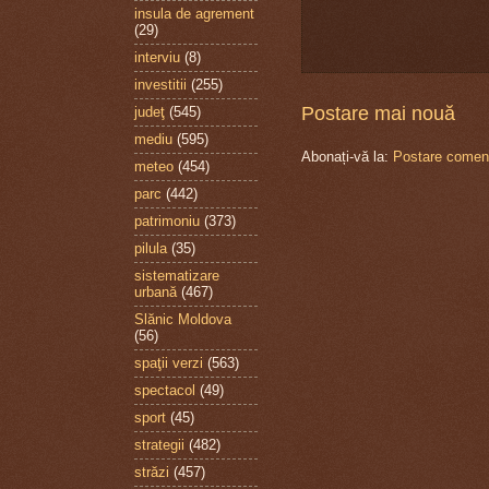
insula de agrement
(29)
interviu
(8)
investitii
(255)
Postare mai nouă
judeţ
(545)
mediu
(595)
Abonați-vă la:
Postare coment
meteo
(454)
parc
(442)
patrimoniu
(373)
pilula
(35)
sistematizare
urbană
(467)
Slănic Moldova
(56)
spaţii verzi
(563)
spectacol
(49)
sport
(45)
strategii
(482)
străzi
(457)