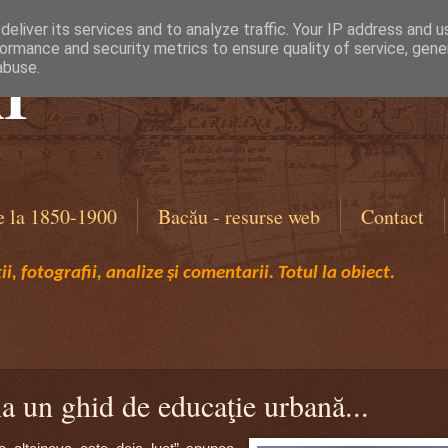
eliver its services and to analyze traffic. Your IP address and 
ormance and security metrics to ensure quality of service, gen
I
abuse.
e la 1850-1900
Bacău - resurse web
Contact
i, fotografii, analize și comentarii. Totul la obiect.
la un ghid de educaţie urbană...