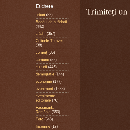
Etichete
Trimiteți un
arbori
(82)
Bacăul de altădată
(442)
clădiri
(357)
Colinele Tutovei
(38)
comerţ
(85)
comune
(52)
cultură
(445)
demografie
(144)
economie
(177)
eveniment
(1238)
evenimente
editoriale
(76)
Fascinanta
Românie
(353)
Foto
(548)
Insemne
(17)