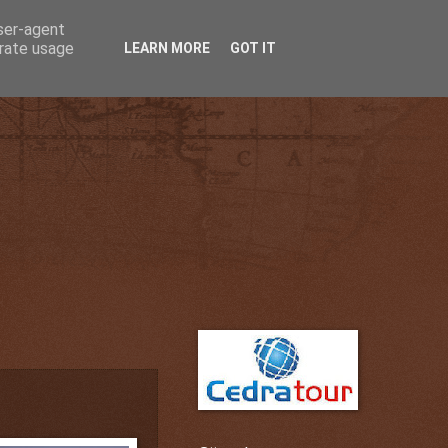
user-agent
erate usage
LEARN MORE
GOT IT