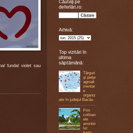
Căutaţi pe
deferlări.ro:
Arhivă:
Top vizitări în
ultima
săptămână:
onal
fundal violet sau
Târguri
şi pieţe
agroali
mentar
e
organiz
ate în judeţul Bacău
Prin
cotloan
ele
amintiri
lor:
harta