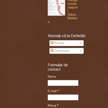
Perspe
ctivele
staţiuni
i
Slănic-
Moldov
a
Abonați-vă la Deferlări
Postări
Comentarii
Formular de
contact
Nume
E-mail
*
Mesaj
*