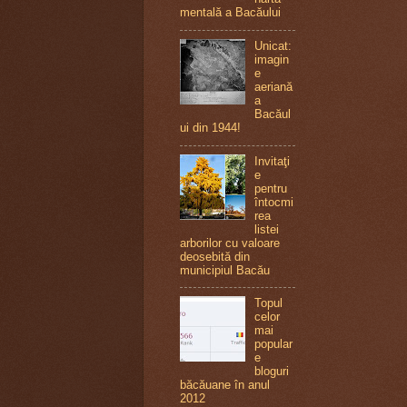
mentală a Bacăului
Unicat:
imagin
e
aeriană
a
Bacăul
ui din 1944!
Invitaţi
e
pentru
întocmi
rea
listei
arborilor cu valoare
deosebită din
municipiul Bacău
Topul
celor
mai
popular
e
bloguri
băcăuane în anul
2012