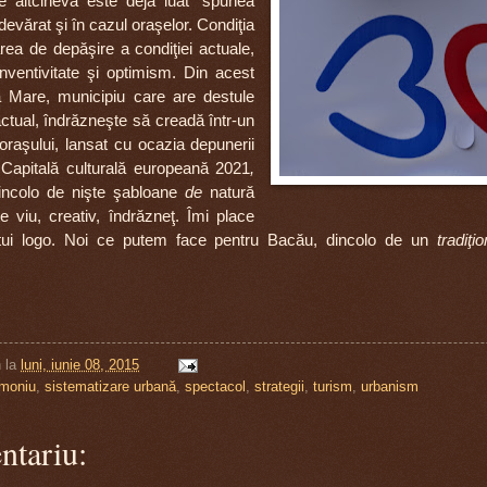
ine altcineva este deja luat” spunea
evărat şi în cazul oraşelor. Condiţia
rea de depăşire a condiţiei actuale,
inventivitate şi optimism. Din acest
 Mare, municipiu care are destule
tual, îndrăzneşte să creadă într-un
l oraşului, lansat cu ocazia depunerii
de Capitală culturală europeană 2021
,
ncolo de nişte şabloane
de
natură
 viu, creativ, îndrăzneţ. Îmi place
stui logo. Noi ce putem face pentru Bacău, dincolo de un
tradiţi
n
la
luni, iunie 08, 2015
imoniu
,
sistematizare urbană
,
spectacol
,
strategii
,
turism
,
urbanism
ntariu: