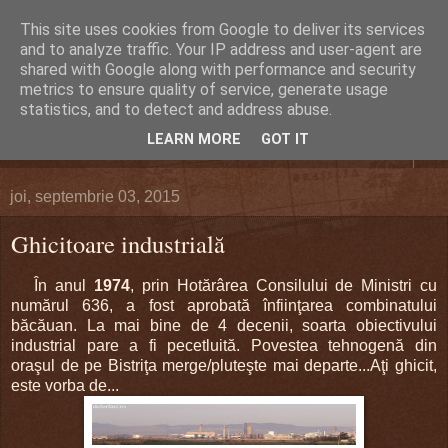
This site uses cookies from Google to deliver its services
DEFERLĂRI
and to analyze traffic. Your IP address and user-agent are
shared with Google along with performance and security
metrics to ensure quality of service, generate usage
Despre şi pentru Bacău. Totul la obiect.
statistics, and to detect and address abuse.
LEARN MORE
GOT IT
▼
joi, septembrie 03, 2015
Ghicitoare industrială
În anul
1974
, prin Hotărârea Consilului de Ministri cu
numărul 636, a fost aprobată înfiinţarea combinatului
băcăuan. La mai bine de 4 decenii, soarta obiectivului
industrial pare a fi pecetluită. Povestea tehnogenă din
oraşul de pe Bistriţa merge/pluteşte mai departe...Aţi ghicit,
este vorba de...