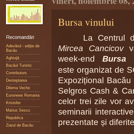
vineri, noiembrie 08,
Bursa vinului
La Centrul de Af
Recomandări
Mircea Cancicov
va
Adevărul - ediţie de
Bacău
week-end
Bursa 
Aghiuţă
Bacăul Turistic
este organizat de S
Contributors
Expozițional Bacău 
Desteptarea
Dilema Veche
Selgros Cash & Car
Euronews Romania
celor trei zile vor 
Kristofer
seminarii interacti
Marius Sescu
Republica
prezentate și diferit
Ziarul de Bacău