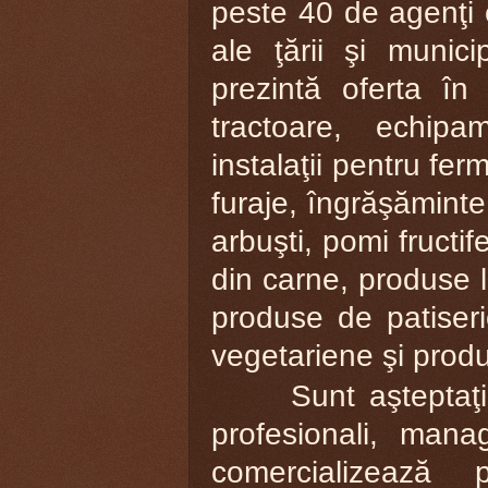
peste 40 de agenţi 
ale ţării şi munici
prezintă oferta în 
tractoare, echipa
instalaţii pentru fe
furaje, îngrăşăminte,
arbuşti, pomi fructif
din carne, produse la
produse de patiser
vegetariene şi produ
Sunt aşteptaţi la 
profesionali, manag
comercializează 