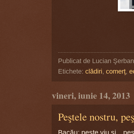
Publicat de
Lucian Şerban
Etichete:
clădiri
,
comerţ
,
e
vineri, iunie 14, 2013
Peştele nostru, peş
Bacău: peşte viu şi ...peş