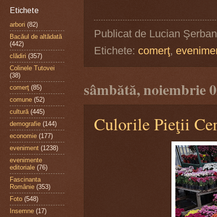
Etichete
arbori
(82)
Publicat de
Lucian Şerban
Bacăul de altădată
(442)
Etichete:
comerţ
,
evenime
clădiri
(357)
Colinele Tutovei
(38)
sâmbătă, noiembrie 0
comerţ
(85)
comune
(52)
cultură
(445)
Culorile Pieţii Ce
demografie
(144)
economie
(177)
eveniment
(1238)
evenimente
editoriale
(76)
Fascinanta
Românie
(353)
Foto
(548)
Insemne
(17)