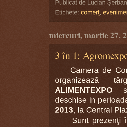
Publicat de
Lucian Şerban
Etichete:
comerţ
,
evenime
miercuri, martie 27, 
3 în 1: Agromexp
Camera de Comert
organizează tâ
ALIMENTEXPO
s
deschise in perioa
2013
, la Central Pl
Sunt prezenţi în 