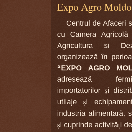
Expo Agro Moldo
Centrul de Afaceri s
cu Camera Agricolă 
Agricultura si De
organizează în perio
“EXPO AGRO MOL
adresează fermier
importatorilor
ș
i distr
utilaje
ș
i echipament
industria alimentară, s
ș
i cuprinde activită
ț
i d