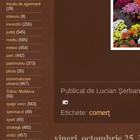
insula de agrement
(29)
interviu
(8)
investitii
(255)
judeţ
(545)
mediu
(595)
meteo
(454)
parc
(442)
patrimoniu
(373)
pilula
(35)
sistematizare
urbană
(467)
Publicat de
Lucian Şerban
Slănic Moldova
(56)
spaţii verzi
(563)
Etichete:
comerţ
spectacol
(49)
sport
(45)
strategii
(482)
vineri, octombrie 25,
străzi
(457)