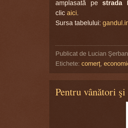
amplasată pe
strada 
clic
aici
.
Sursa tabelului:
gandul.i
Publicat de
Lucian Şerban
Etichete:
comerţ
,
economi
Pentru vânători şi