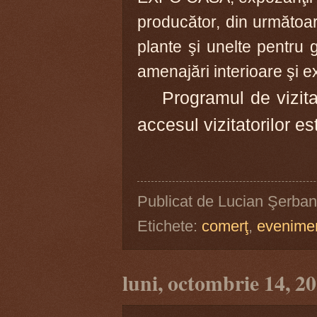
producător, din următoare
plante şi unelte pentru g
amenajări interioare şi e
Programul de vizitare 
accesul vizitatorilor est
Publicat de
Lucian Şerban
Etichete:
comerţ
,
evenime
luni, octombrie 14, 2