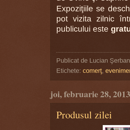
Expoziţiile se desch
pot vizita zilnic î
publicului este
gratu
Publicat de
Lucian Şerban
Etichete:
comerţ
,
evenime
joi, februarie 28, 201
Produsul zilei