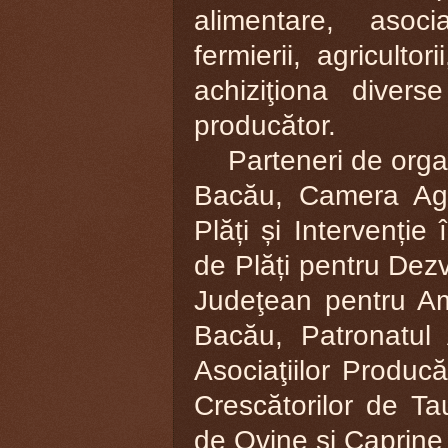
alimentare, asocia
fermierii, agriculto
achiziţiona diver
producător.
Parteneri de organi
Bacău, Camera Agr
Plăți și Intervenție
de Plăți pentru Dezv
Judeţean pentru Am
Bacău, Patronatul 
Asociaţiilor Producă
Crescătorilor de Ta
de Ovine şi Caprine