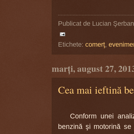
Publicat de
Lucian Şerban
Etichete:
comerţ
,
evenime
marți, august 27, 201
Cea mai ieftină b
Conform unei anal
benzină şi motorină se