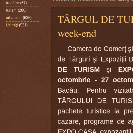
trecător
(67)
turism
(280)
TÂRGUL DE TURI
urbanism
(636)
Utilităţi
(531)
week-end
Camera de Comerţ şi I
de Târguri şi Expoziţii
DE TURISM
şi
EX
octombrie - 27 octom
Bacău. Pentru vizita
TÂRGULUI DE TURISM 
pachete turistice la pr
cazare, programe de agr
EXPO CASA, expozanţii p