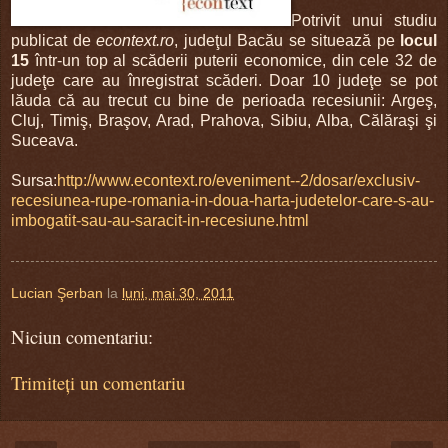
Potrivit unui studiu
publicat de
econtext.ro
, judeţul Bacău se situează pe
locul
15
într-un top al scăderii puterii economice, din cele 32 de
judeţe care au înregistrat scăderi. Doar 10 judeţe se pot
lăuda că au trecut cu bine de perioada recesiunii: Argeş,
Cluj, Timiş, Braşov, Arad, Prahova, Sibiu, Alba, Călăraşi şi
Suceava.
Sursa:
http://www.econtext.ro/eveniment--2/dosar/exclusiv-
recesiunea-rupe-romania-in-doua-harta-judetelor-care-s-au-
imbogatit-sau-au-saracit-in-recesiune.html
Lucian Şerban
la
luni, mai 30, 2011
Niciun comentariu:
Trimiteți un comentariu