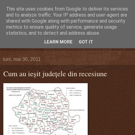
This site uses cookies from Google to deliver its services
DEFERLĂRI
and to analyze traffic. Your IP address and user-agent are
shared with Google along with performance and security
metrics to ensure quality of service, generate usage
Despre şi pentru Bacău. Totul la obiect.
statistics, and to detect and address abuse.
LEARN MORE
GOT IT
▼
luni, mai 30, 2011
Cum au ieşit judeţele din recesiune