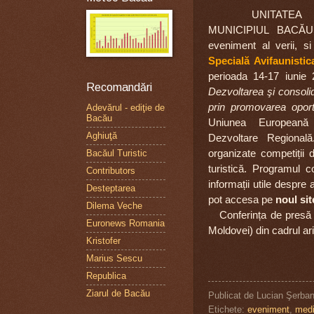
UNITATEA ADMI
MUNICIPIUL BACĂU
eveniment al verii, 
Specială Avifaunisti
perioada 14-17 iunie 2
Recomandări
Dezvoltarea şi consoli
prin promovarea oportu
Adevărul - ediţie de
Bacău
Uniunea Europeană
Aghiuţă
Dezvoltare Regională
organizate competiții d
Bacăul Turistic
turistică. Programul c
Contributors
informații utile despre
Desteptarea
pot accesa pe
noul sit
Dilema Veche
Conferința de presă va
Euronews Romania
Moldovei) din cadrul ari
Kristofer
Marius Sescu
Republica
Ziarul de Bacău
Publicat de
Lucian Şerba
Etichete:
eveniment
,
med