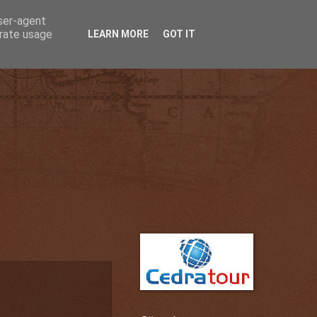
user-agent
erate usage
LEARN MORE
GOT IT