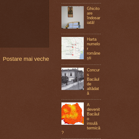
Ghicito
are
îndosar
iată!
Harta
numelo
r
române
ști
Postare mai veche
Concur
s
Bacăul
de
altădat
ă
A
devenit
Bacăul
o
insulă
termică
?