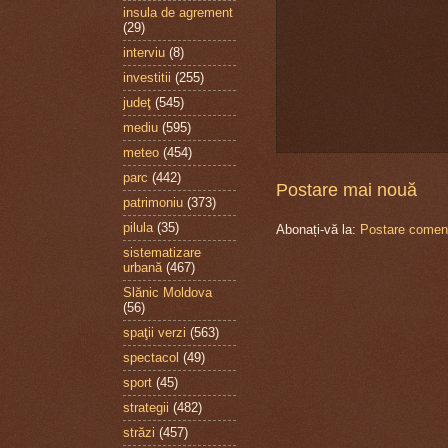
insula de agrement
(29)
interviu
(8)
investitii
(255)
judeţ
(545)
mediu
(595)
meteo
(454)
parc
(442)
Postare mai nouă
patrimoniu
(373)
pilula
(35)
Abonați-vă la:
Postare coment
sistematizare
urbană
(467)
Slănic Moldova
(56)
spaţii verzi
(563)
spectacol
(49)
sport
(45)
strategii
(482)
străzi
(457)