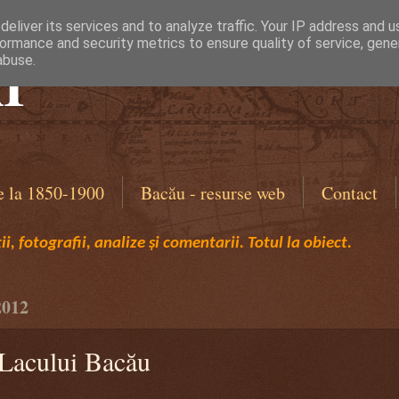
eliver its services and to analyze traffic. Your IP address and 
ormance and security metrics to ensure quality of service, gen
I
abuse.
e la 1850-1900
Bacău - resurse web
Contact
i, fotografii, analize și comentarii. Totul la obiect.
2012
 Lacului Bacău