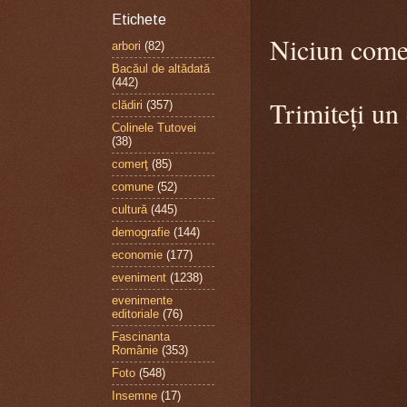
Etichete
Niciun come
arbori
(82)
Bacăul de altădată
(442)
Trimiteți un
clădiri
(357)
Colinele Tutovei
(38)
comerţ
(85)
comune
(52)
cultură
(445)
demografie
(144)
economie
(177)
eveniment
(1238)
evenimente
editoriale
(76)
Fascinanta
Românie
(353)
Foto
(548)
Insemne
(17)