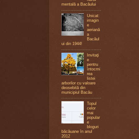
mentală a Bacăului
Unicat:
imagin
e
aeriană
a
Bacăul
ui din 1944!
Invitaţi
e
pentru
întocmi
rea
listei
arborilor cu valoare
deosebită din
municipiul Bacău
Topul
celor
mai
popular
e
bloguri
băcăuane în anul
2012