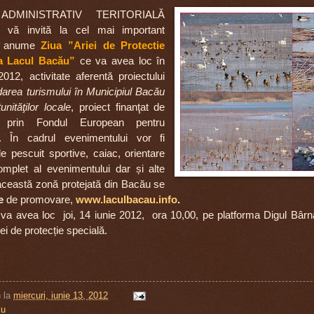
NISTRATIV TERITORIALĂ
 v
ă
invită la cel mai important
si anume
Ziua ”Ariei de Protectie
ca Lacul Bacău”
ce va avea loc în
012, activitate aferentă proiectului
darea turismului în Municipiul Bacău
nităţilor locale
, proiect finanţat de
 prin Fondul European pentru
. În cadrul evenimentului vor fi
e pescuit sportive, caiac, orientare
omplet al evenimentului dar și alte
 această zonă protejată din Bacău se
e
de promovare,
www.laculbacau.info
.
 avea loc joi, 14 iunie 2012, ora 10,00, pe platforma Digul Bârna
ei de protecție specială.
n
la
miercuri, iunie 13, 2012
iu