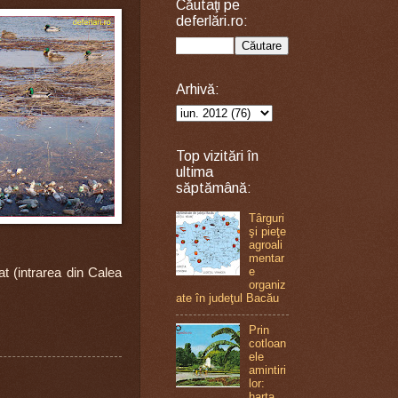
Căutaţi pe
deferlări.ro:
Arhivă:
Top vizitări în
ultima
săptămână:
Târguri
şi pieţe
agroali
mentar
e
t (intrarea din Calea
organiz
ate în judeţul Bacău
Prin
cotloan
ele
amintiri
lor:
harta