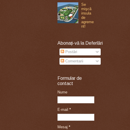
Se
mişcă
insula
de
agreme
nt!
Abonați-vă la Deferlări
Postări
Comentarii
Formular de
contact
Nume
E-mail
*
Mesaj
*