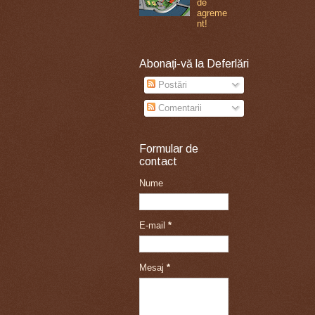
de
agreme
nt!
Abonați-vă la Deferlări
Postări
Comentarii
Formular de
contact
Nume
E-mail
*
Mesaj
*