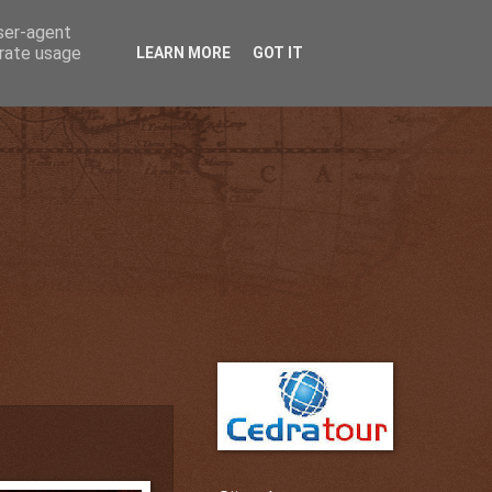
user-agent
erate usage
LEARN MORE
GOT IT