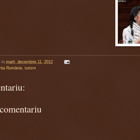
n
la
marți, decembrie 11, 2012
nta Românie
,
turism
ntariu:
 comentariu