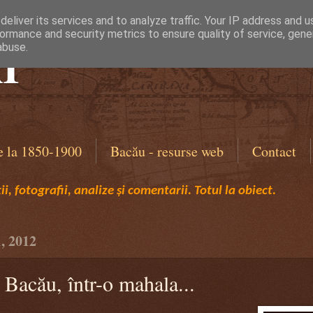
eliver its services and to analyze traffic. Your IP address and 
ormance and security metrics to ensure quality of service, gen
I
abuse.
e la 1850-1900
Bacău - resurse web
Contact
i, fotografii, analize și comentarii. Totul la obiect.
, 2012
 Bacău, într-o mahala...