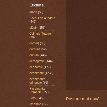
Etichete
arbori
(82)
Bacăul de altădată
(442)
clădiri
(357)
Colinele Tutovei
(38)
comerţ
(85)
comune
(52)
cultură
(445)
demografie
(144)
economie
(177)
eveniment
(1238)
evenimente
editoriale
(76)
Fascinanta
Românie
(353)
Foto
(548)
Postare mai nouă
Insemne
(17)