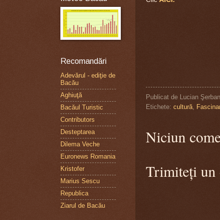
Recomandări
Adevărul - ediţie de
Bacău
Aghiuţă
Publicat de
Lucian Şerba
Etichete:
cultură
,
Fascina
Bacăul Turistic
Contributors
Niciun come
Desteptarea
Dilema Veche
Euronews Romania
Trimiteți un
Kristofer
Marius Sescu
Republica
Ziarul de Bacău