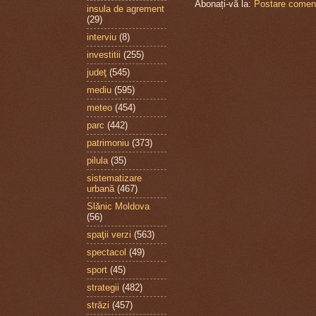
Abonați-vă la:
Postare coment
insula de agrement
(29)
interviu
(8)
investitii
(255)
judeţ
(545)
mediu
(595)
meteo
(454)
parc
(442)
patrimoniu
(373)
pilula
(35)
sistematizare
urbană
(467)
Slănic Moldova
(56)
spaţii verzi
(563)
spectacol
(49)
sport
(45)
strategii
(482)
străzi
(457)