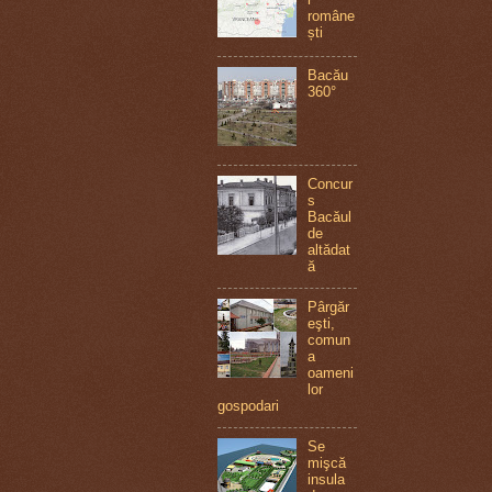
române
ști
Bacău
360°
Concur
s
Bacăul
de
altădat
ă
Pârgăr
eşti,
comun
a
oameni
lor
gospodari
Se
mişcă
insula