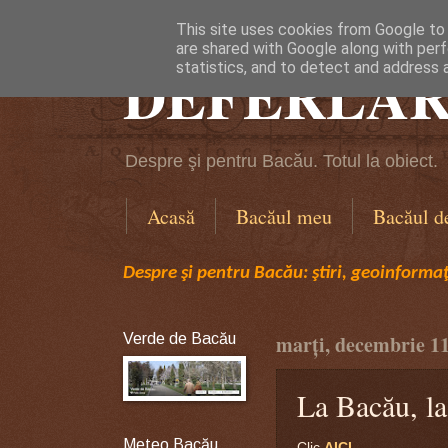
This site uses cookies from Google to d
are shared with Google along with perf
DEFERLĂR
statistics, and to detect and address 
Despre şi pentru Bacău. Totul la obiect.
Acasă
Bacăul meu
Bacăul d
Despre şi pentru Bacău: ştiri, geoinformaţi
Verde de Bacău
marți, decembrie 11
La Bacău, la
Meteo Bacău
Clic
AICI.