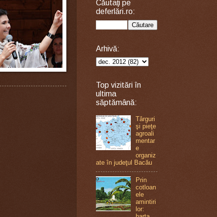
Căutaţi pe
deferlări.ro:
Arhivă:
Top vizitări în
ultima
săptămână:
Târguri
şi pieţe
agroali
mentar
e
organiz
ate în judeţul Bacău
Prin
cotloan
ele
amintiri
lor:
harta