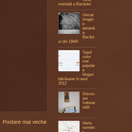
mentală a Bacăului
Unicat:
imagin
e
aeriană
a
Bacăul
ui din 1944!
Topul
celor
mai
popular
e
bloguri
băcăuane în anul
2012
Ghicito
are
îndosar
iată!
Postare mai veche
Harta
numelo
r