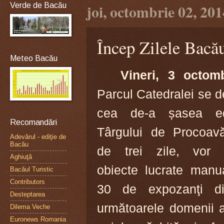
Verde de Bacău
joi, octombrie 02, 201
Încep Zilele Bacă
Meteo Bacău
Vineri, 3 octom
Parcul Catedralei se 
cea de-a șasea ed
Recomandări
Târgului de Procoav
Adevărul - ediţie de
Bacău
de trei zile, vor 
Aghiuţă
obiecte lucrate manua
Bacăul Turistic
Contributors
30 de expozanţi din 
Desteptarea
următoarele domenii al
Dilema Veche
Euronews Romania