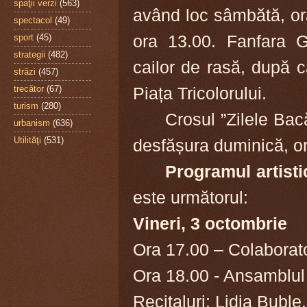
spaţii verzi
(563)
având loc sâmbătă, ora
spectacol
(49)
ora 13.00. Fanfara 
sport
(45)
strategii
(482)
cailor de rasă, după c
străzi
(457)
Piața Tricolorului.
trecător
(67)
turism
(280)
Crosul ”Zilele Bac
urbanism
(636)
Utilităţi
(531)
desfășura duminică, o
Programul artisti
este următorul:
Vineri, 3 octombrie
Ora 17.00 – Colaborator
Ora 18.00 - Ansamblul 
Recitaluri: Lidia Bubl