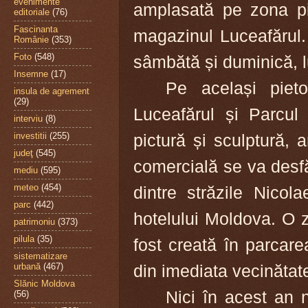
evenimente
amplasată pe zona pie
editoriale
(76)
Fascinanta
magazinul Luceafărul. 
Românie
(353)
Foto
(548)
sâmbătă și duminică, lu
Insemne
(17)
Pe același piet
insula de agrement
(29)
Luceafărul și Parcul 
interviu
(8)
pictură și sculptură, an
investitii
(255)
judeţ
(545)
comercială se va desfă
mediu
(595)
meteo
(454)
dintre străzile Nicol
parc
(442)
hotelului Moldova.
O z
patrimoniu
(373)
pilula
(35)
fost creată în parcare
sistematizare
din imediata vecinătat
urbană
(467)
Slănic Moldova
Nici în acest an 
(56)