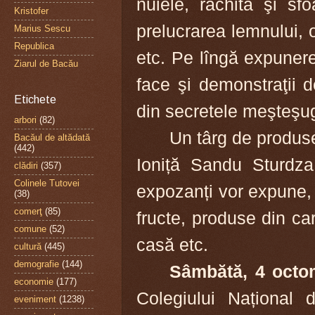
nuiele, răchită şi sf
Kristofer
prelucrarea lemnului, o
Marius Sescu
Republica
etc. Pe lîngă expunere
Ziarul de Bacău
face şi demonstraţii d
Etichete
din secretele meşteşug
arbori
(82)
Un târg de produs
Bacăul de altădată
(442)
Ioniță Sandu Sturdza
clădiri
(357)
Colinele Tutovei
expozanți vor expune, 
(38)
comerţ
(85)
fructe, produse din car
comune
(52)
casă etc.
cultură
(445)
demografie
(144)
Sâmbătă, 4 octo
economie
(177)
Colegiului Național 
eveniment
(1238)