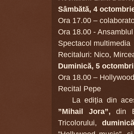
Sâmbătă, 4 octombri
Ora 17.00 – colaborator
Ora 18.00 - Ansamblul
Spectacol multimedia
Recitaluri: Nico, Mirce
Duminică, 5 octombr
Ora 18.00 – Hollywood 
Recital Pepe
La ediția din ac
”Mihail Jora”,
din B
Tricolorului,
duminic
”Hollywood music”, și