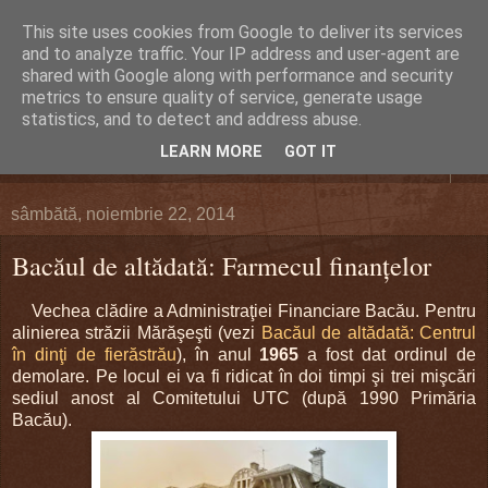
This site uses cookies from Google to deliver its services
DEFERLĂRI
and to analyze traffic. Your IP address and user-agent are
shared with Google along with performance and security
metrics to ensure quality of service, generate usage
Despre şi pentru Bacău. Totul la obiect.
statistics, and to detect and address abuse.
LEARN MORE
GOT IT
▼
sâmbătă, noiembrie 22, 2014
Bacăul de altădată: Farmecul finanţelor
Vechea clădire a Administraţiei Financiare Bacău. Pentru
alinierea străzii Mărăşeşti (vezi
Bacăul de altădată: Centrul
în dinţi de fierăstrău
), în anul
1965
a fost dat ordinul de
demolare. Pe locul ei va fi ridicat în doi timpi şi trei mişcări
sediul anost al Comitetului UTC (după 1990 Primăria
Bacău).