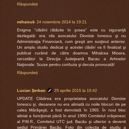
Răspundeți
mihaicuk
24 noiembrie 2014 la 19:21
Enigma "clădirii rătăcite în şosea" este cu siguranţă
dezlegată: era vila avocatului Dionisie Ionescu şi nu
Administraţia Financiară, cum greşit am susţinut anterior.
Un amplu studiu dedicat şi acestei clădiri va fi finalizat şi
publicat curând de către doamna Mihalcea Mioara,
cercetător la Direcţia Judeţeană Bacau a Arhivelor
Naţionale. Scuze pentru confuzia şi deruta provocată!
Răspundeți
Lucian Şerban
29 aprilie 2015 la 10:42
UPDATE Clădirea era proprietatea avocatului Dionisie
Ionescu şi, deoarece nu era aliniată cu noile blocuri de pe
calea Mărăşeşti, a fost demolată în 1965. În noul bloc
aliniat a funcţionat până în anul 1990 Comitetul orăşenesc
al P.M.R., Comitetul UTC jud. Bacău şi ulterior a devenit
sediul Primăriei Bacău. Foto din colecţia de studiu a