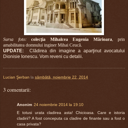
Sursa foto:
colecţia Mihalcea Eugenia Mărioara
, prin
amabilitatea domnului inginer Mihai Ceucă.
UPDATE:
Clădirea din imagine a aparţinut avocatului
Dionisie Ionescu. Vom reveni cu detalii.
Lucian Şerban
la
sâmbătă, noiembrie 22, 2014
3 comentarii:
Anonim
24 noiembrie 2014 la 19:10
E totusi urata cladirea asta! Chicioasa. Care e istoria
cladirii? A fost conceputa ca cladire de finante sau a fost o
casa privata?