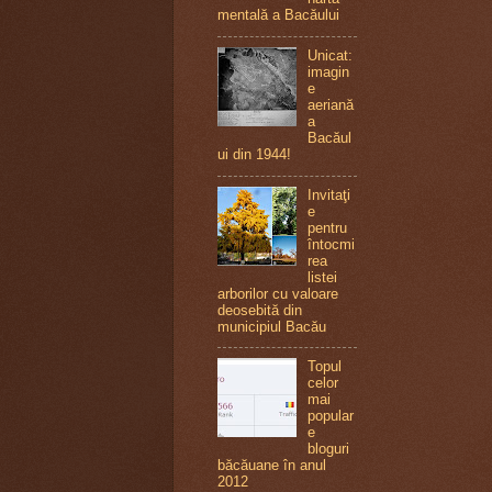
mentală a Bacăului
Unicat:
imagin
e
aeriană
a
Bacăul
ui din 1944!
Invitaţi
e
pentru
întocmi
rea
listei
arborilor cu valoare
deosebită din
municipiul Bacău
Topul
celor
mai
popular
e
bloguri
băcăuane în anul
2012