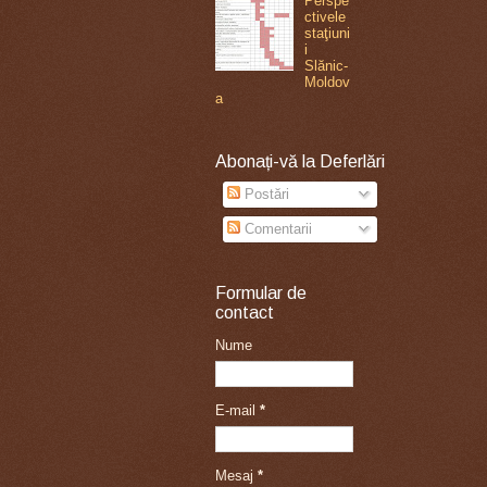
Perspe
ctivele
staţiuni
i
Slănic-
Moldov
a
Abonați-vă la Deferlări
Postări
Comentarii
Formular de
contact
Nume
E-mail
*
Mesaj
*