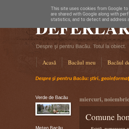
This site uses cookies from Google to d
are shared with Google along with perf
DEFERLĂR
statistics, and to detect and address 
Despre şi pentru Bacău. Totul la obiect.
Acasă
Bacăul meu
Bacăul d
Despre şi pentru Bacău: ştiri, geoinformaţi
Verde de Bacău
miercuri, noiembrie
Comune ho
Meteo Bacău
Există numeroase exem