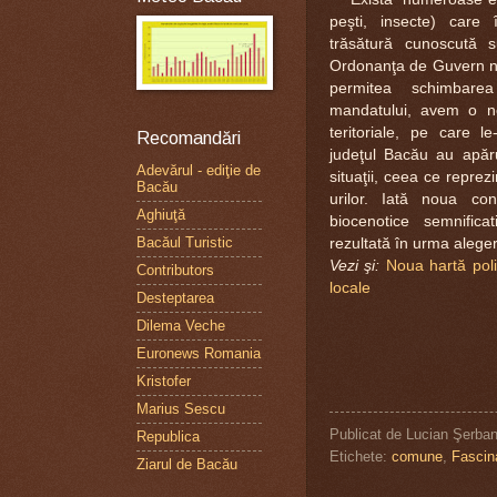
peşti, insecte) care
trăsătură cunoscută
Ordonanţa de Guvern nr.
permitea schimbarea
mandatului, avem o no
teritoriale, pe care
Recomandări
judeţul Bacău au apăr
Adevărul - ediţie de
situaţii, ceea ce reprez
Bacău
urilor. Iată noua con
Aghiuţă
biocenotice semnifica
Bacăul Turistic
rezultată în urma aleger
Vezi şi:
Noua hartă poli
Contributors
locale
Desteptarea
Dilema Veche
Euronews Romania
Kristofer
Marius Sescu
Publicat de
Lucian Şerba
Republica
Etichete:
comune
,
Fascin
Ziarul de Bacău