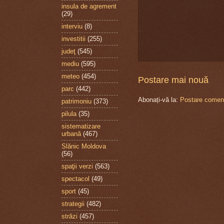
insula de agrement
(29)
interviu
(8)
investitii
(255)
judeţ
(545)
mediu
(595)
meteo
(454)
Postare mai nouă
parc
(442)
Abonați-vă la:
Postare coment
patrimoniu
(373)
pilula
(35)
sistematizare
urbană
(467)
Slănic Moldova
(56)
spaţii verzi
(563)
spectacol
(49)
sport
(45)
strategii
(482)
străzi
(457)