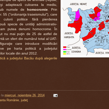
 îşi adaptează culoarea la mediu,
 sub numele de
homocromie
. Prin
 55 ("ordonanţa traseismului"), care
 culorii politice fără pierderea
uă specie de unităţi administrativ-
 le-am putea denumi homocrome. În
ut nu mai puţin de 25 de astfel de
intă un sfert din numărul total al UAT-
figuraţie care introduce modificări
tive pe harta politică a judeţului
ilor locale din anul 2012.
tică a judeţului Bacău după alegerile
n
la
miercuri, noiembrie 26, 2014
anta Românie
,
judeţ