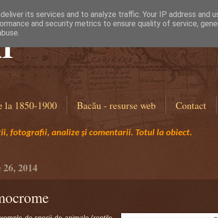
eliver its services and to analyze traffic. Your IP address and 
ormance and security metrics to ensure quality of service, gen
I
abuse.
e la 1850-1900
Bacău - resurse web
Contact
i, fotografii, analize și comentarii. Totul la obiect.
 26, 2014
mocrome
ple de specii de animale (reptile,