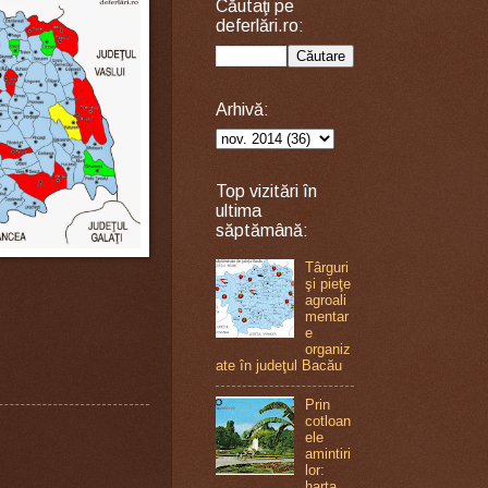
Căutaţi pe
deferlări.ro:
Arhivă:
Top vizitări în
ultima
săptămână:
Târguri
şi pieţe
agroali
mentar
e
organiz
ate în judeţul Bacău
Prin
cotloan
ele
amintiri
lor:
harta