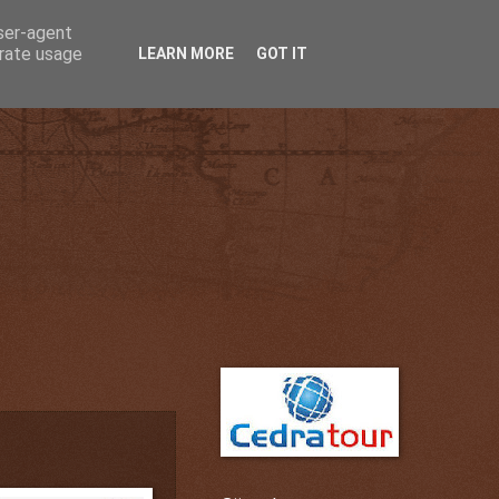
user-agent
erate usage
LEARN MORE
GOT IT