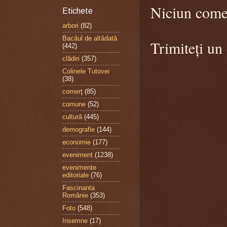
Niciun come
Etichete
arbori
(82)
Bacăul de altădată
Trimiteți un
(442)
clădiri
(357)
Colinele Tutovei
(38)
comerţ
(85)
comune
(52)
cultură
(445)
demografie
(144)
economie
(177)
eveniment
(1238)
evenimente
editoriale
(76)
Fascinanta
Românie
(353)
Foto
(548)
Insemne
(17)