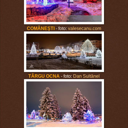
COMĂNEŞTI
- foto:
valesecanu.com
TÂRGU OCNA
- foto:
Dan Sultănel