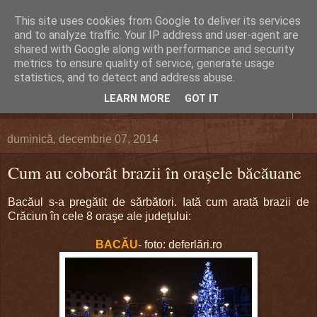
This site uses cookies from Google to deliver its services
DEFERLĂRI
and to analyze traffic. Your IP address and user-agent are
shared with Google along with performance and security
metrics to ensure quality of service, generate usage
Despre şi pentru Bacău. Totul la obiect.
statistics, and to detect and address abuse.
LEARN MORE
GOT IT
▼
duminică, decembrie 07, 2014
Cum au coborât brazii în oraşele băcăuane
Bacăul s-a pregătit de sărbători. Iată cum arată brazii de
Crăciun în cele 8 oraşe ale judeţului:
BACĂU
- foto: deferlări.ro