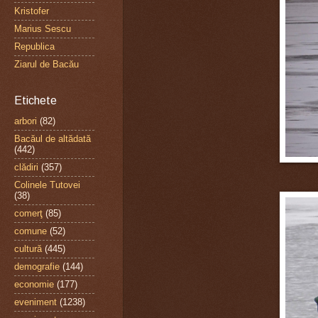
Kristofer
Marius Sescu
Republica
Ziarul de Bacău
Etichete
arbori
(82)
Bacăul de altădată
(442)
clădiri
(357)
Colinele Tutovei
(38)
comerţ
(85)
comune
(52)
cultură
(445)
demografie
(144)
economie
(177)
eveniment
(1238)