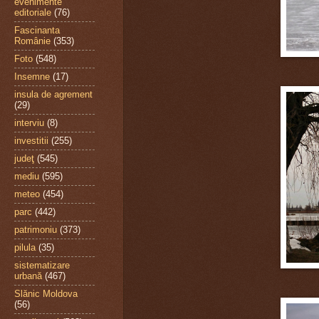
evenimente
editoriale
(76)
Fascinanta
Românie
(353)
Foto
(548)
Insemne
(17)
insula de agrement
(29)
interviu
(8)
investitii
(255)
judeţ
(545)
mediu
(595)
meteo
(454)
parc
(442)
patrimoniu
(373)
pilula
(35)
sistematizare
urbană
(467)
Slănic Moldova
(56)