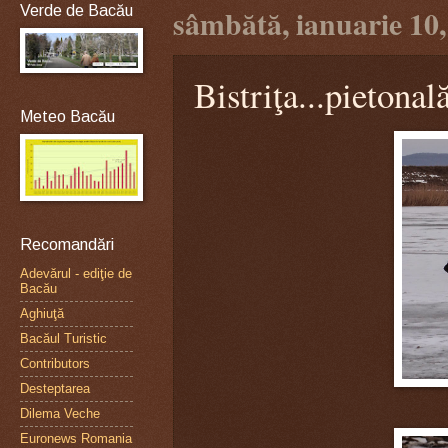
Verde de Bacău
sâmbătă, ianuarie 10,
Bistriţa...pietonal
Meteo Bacău
Recomandări
Adevărul - ediţie de
Bacău
Aghiuţă
Bacăul Turistic
Contributors
Desteptarea
Dilema Veche
Euronews Romania