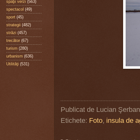
spaţii verzi
(563)
spectacol
(49)
sport
(45)
strategii
(482)
străzi
(457)
trecător
(67)
turism
(280)
urbanism
(636)
Utilităţi
(531)
Publicat de
Lucian Şerban
Etichete:
Foto
,
insula de 