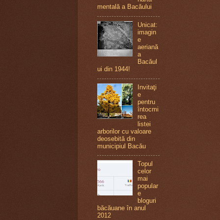
mentală a Bacăului
Unicat:
imagin
e
aeriană
a
Bacăul
ui din 1944!
Invitaţi
e
pentru
întocmi
rea
listei
arborilor cu valoare
deosebită din
municipiul Bacău
Topul
celor
mai
popular
e
bloguri
băcăuane în anul
2012