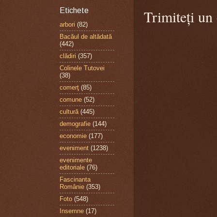
Etichete
Trimiteți un
arbori
(82)
Bacăul de altădată
(442)
clădiri
(357)
Colinele Tutovei
(38)
comerţ
(85)
comune
(52)
cultură
(445)
demografie
(144)
economie
(177)
eveniment
(1238)
evenimente
editoriale
(76)
Fascinanta
Românie
(353)
Foto
(548)
Insemne
(17)