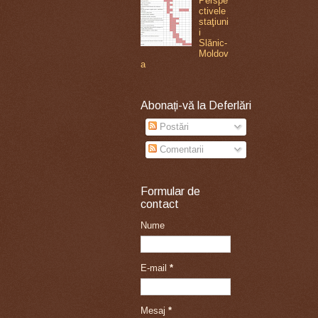
Perspe
ctivele
staţiuni
i
Slănic-
Moldov
a
Abonați-vă la Deferlări
Postări
Comentarii
Formular de
contact
Nume
E-mail
*
Mesaj
*