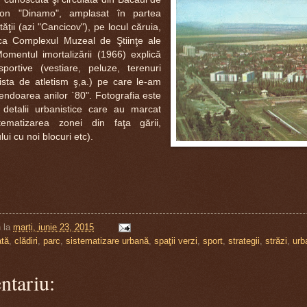
dion "Dinamo", amplasat în partea
ăţii (azi "Cancicov"), pe locul căruia,
ca Complexul Muzeal de Ştiinţe ale
omentul imortalizării (1966) explică
portive (vestiare, peluze, terenuri
sta de atletism ş,a.) pe care le-am
lendoarea anilor `80". Fotografia este
 detalii urbanistice care au marcat
stematizarea zonei din faţa gării,
ui cu noi blocuri etc).
n
la
marți, iunie 23, 2015
ată
,
clădiri
,
parc
,
sistematizare urbană
,
spaţii verzi
,
sport
,
strategii
,
străzi
,
urb
ntariu: