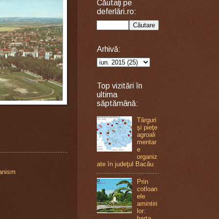
Căutaţi pe
deferlări.ro:
Arhivă:
Top vizitări în
ultima
săptămână:
Târguri
şi pieţe
agroali
mentar
e
organiz
ate în judeţul Bacău
anism
Prin
cotloan
ele
amintiri
lor:
harta