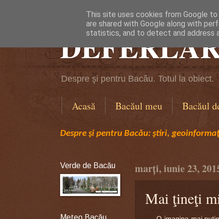
This site uses cookies from Google to d
are shared with Google along with perf
DEFERLĂR
statistics, and to detect and address 
Despre şi pentru Bacău. Totul la obiect.
Acasă
Bacăul meu
Bacăul d
Despre şi pentru Bacău: ştiri, geoinformaţi
Verde de Bacău
marți, iunie 23, 201
Mai ţineţi m
Meteo Bacău
O imagine mai puţin c