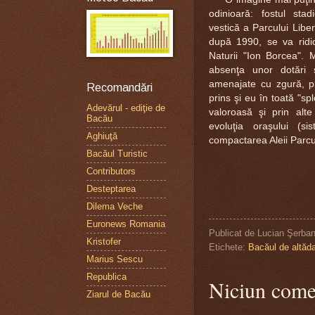
odinioară: fostul sta
vestică a Parcului Libert
după 1990, se va ridi
Naturii "Ion Borcea". M
absenţa unor dotări s
amenajate cu zgură, pi
Recomandări
prins şi eu în toată "sp
Adevărul - ediţie de
valoroasă şi prin alte
Bacău
evoluţia oraşului (si
Aghiuţă
compactarea Aleii Parcul
Bacăul Turistic
Contributors
Desteptarea
Dilema Veche
Euronews Romania
Publicat de
Lucian Şerba
Kristofer
Etichete:
Bacăul de altăd
Marius Sescu
Republica
Niciun come
Ziarul de Bacău