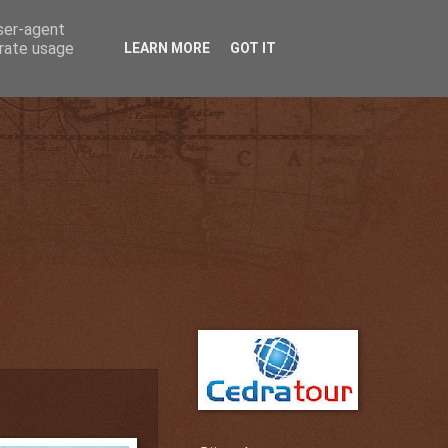
user-agent
erate usage
LEARN MORE
GOT IT