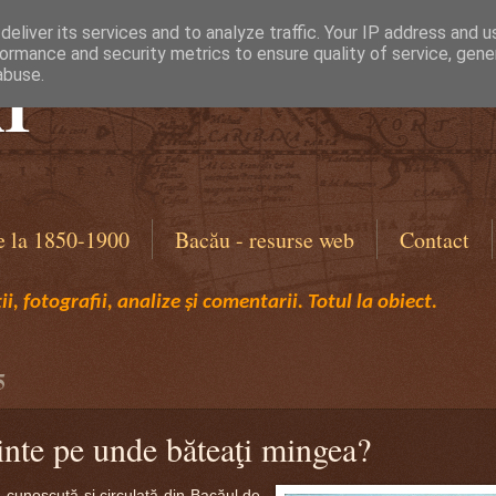
eliver its services and to analyze traffic. Your IP address and 
ormance and security metrics to ensure quality of service, gen
I
abuse.
e la 1850-1900
Bacău - resurse web
Contact
i, fotografii, analize și comentarii. Totul la obiect.
5
inte pe unde băteaţi mingea?
unoscută şi circulată din Bacăul de