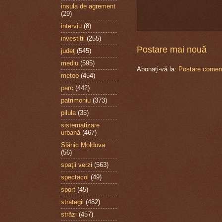
insula de agrement
(29)
interviu
(8)
investitii
(255)
Postare mai nouă
judeţ
(545)
mediu
(595)
Abonați-vă la:
Postare coment
meteo
(454)
parc
(442)
patrimoniu
(373)
pilula
(35)
sistematizare
urbană
(467)
Slănic Moldova
(56)
spaţii verzi
(563)
spectacol
(49)
sport
(45)
strategii
(482)
străzi
(457)