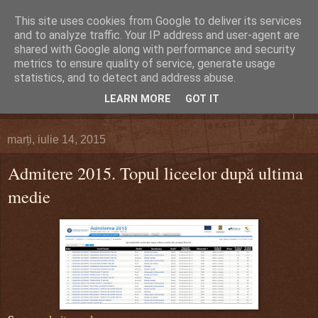
This site uses cookies from Google to deliver its services
DEFERLĂRI
and to analyze traffic. Your IP address and user-agent are
shared with Google along with performance and security
metrics to ensure quality of service, generate usage
Despre şi pentru Bacău. Totul la obiect.
statistics, and to detect and address abuse.
LEARN MORE
GOT IT
▼
marți, iulie 14, 2015
Admitere 2015. Topul liceelor după ultima
medie