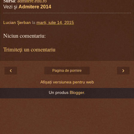
Sursa
:
admitere.edu.ro
Vezi şi
Admitere 2014
Lucian Şerban
la
marți, iulie 14, 2015
Niciun comentariu:
Trimiteți un comentariu
‹
›
Pagina de pornire
Afișați versiunea pentru web
Un produs
Blogger
.