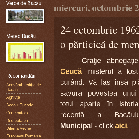
Verde de Bacău
miercuri, octombrie 2
24 octombrie 1962:
Meteo Bacău
o părticică de mem
Graţie abnegaţie
Ceucă
, misterul a fos
Recomandări
curând. Vă las însă p
Adevărul - ediţie de
Bacău
savura povestea unui 
Aghiuţă
totul aparte în istoria
Bacăul Turistic
Contributors
recentă a Bacău
Desteptarea
Municipal
- click
aici.
Dilema Veche
Euronews Romania