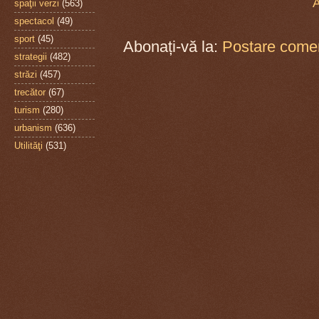
A
spaţii verzi
(563)
spectacol
(49)
sport
(45)
Abonați-vă la:
Postare comen
strategii
(482)
străzi
(457)
trecător
(67)
turism
(280)
urbanism
(636)
Utilităţi
(531)