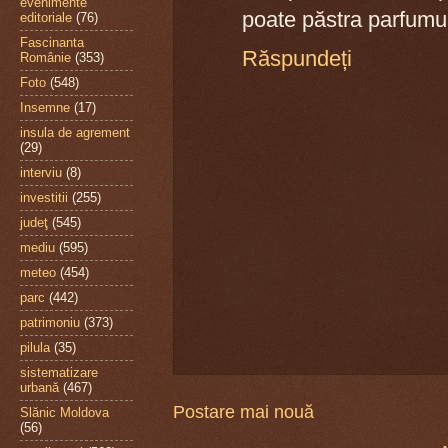
evenimente
poate păstra parfumu
editoriale
(76)
Fascinanta
Răspundeți
Românie
(353)
Foto
(548)
Insemne
(17)
insula de agrement
(29)
interviu
(8)
investitii
(255)
judeţ
(545)
mediu
(595)
meteo
(454)
parc
(442)
patrimoniu
(373)
pilula
(35)
sistematizare
urbană
(467)
Postare mai nouă
Slănic Moldova
(56)