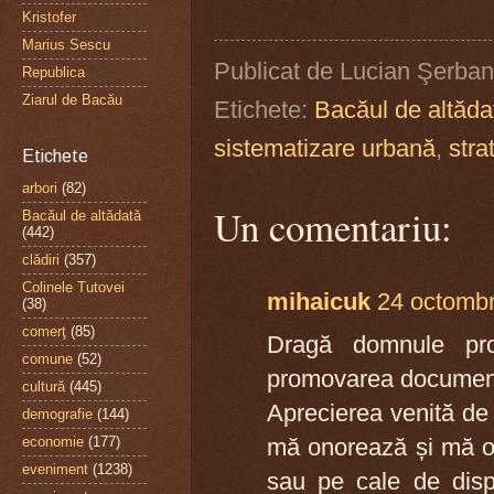
Kristofer
Marius Sescu
Publicat de
Lucian Şerban
Republica
Ziarul de Bacău
Etichete:
Bacăul de altăda
sistematizare urbană
,
stra
Etichete
arbori
(82)
Un comentariu:
Bacăul de altădată
(442)
clădiri
(357)
Colinele Tutovei
mihaicuk
24 octombr
(38)
comerţ
(85)
Dragă domnule pro
comune
(52)
promovarea document
cultură
(445)
Aprecierea venită de
demografie
(144)
mă onorează și mă obl
economie
(177)
eveniment
(1238)
sau pe cale de dispa